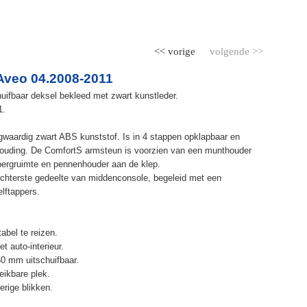
<< vorige
volgende >>
Aveo 04.2008-2011
uifbaar deksel bekleed met zwart kunstleder.
1.
waardig zwart ABS kunststof. Is in 4 stappen opklapbaar en
ithouding. De ComfortS armsteun is voorzien van een munthouder
bergruimte en pennenhouder aan de klep.
chterste gedeelte van middenconsole, begeleid met een
elftappers.
abel te reizen.
t auto-interieur.
50 mm uitschuifbaar.
eikbare plek.
erige blikken.