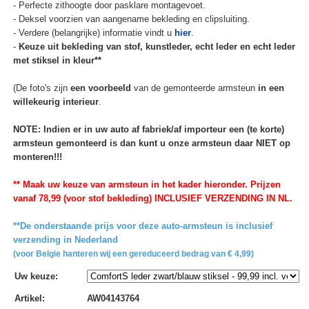
- Perfecte zithoogte door pasklare montagevoet.
- Deksel voorzien van aangename bekleding en clipsluiting.
- Verdere (belangrijke) informatie vindt u
hier
.
-
Keuze uit bekleding van stof, kunstleder, echt leder en echt leder
met stiksel in kleur**
(De foto's zijn
een voorbeeld
van de gemonteerde armsteun
in een
willekeurig interieur
.
NOTE: Indien er in uw auto af fabriek/af importeur een (te korte)
armsteun gemonteerd is dan kunt u onze armsteun daar NIET op
monteren!!!
** Maak uw keuze van armsteun in het kader hieronder. Prijzen
vanaf 78,99 (voor stof bekleding) INCLUSIEF VERZENDING IN NL.
**De onderstaande prijs voor deze auto-armsteun is inclusief
verzending in Nederland
(voor Belgie hanteren wij een gereduceerd bedrag van € 4,99)
Uw keuze
:
Artikel
:
AW04143764