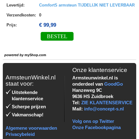
Levertijd
:
ComfortS armsteun TIJDELIJK NIET LEVERBAAR
Verzendkosten
:
0
€ 99,99
Prijs:
BESTEL
powered by
myShop.com
Onze klantenservice
ArmsteunWinkel.nl
Armsteunwinkel.nl is
staat voor:
onderdeel van
GoodGo
Hanzeweg 9C
Uitstekende
9636 HS Zuidbroek
klantenservice
Tel:
ZIE KLANTENSERVICE
Scherpe prijzen
Mail:
info@concept-s.nl
Vakmanschap!
Volg ons op Twitter
Onze Facebookpagina
Algemene voorwaarden
Privacybeleid