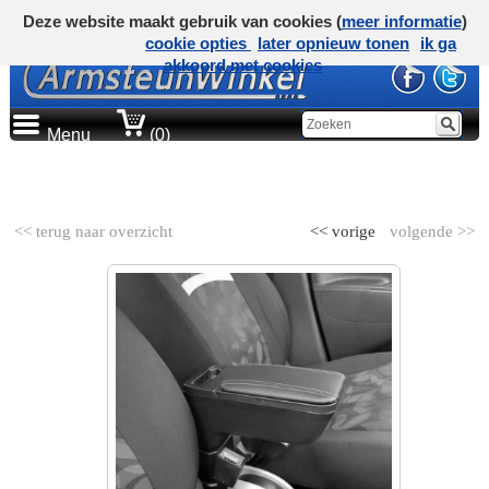
Deze website maakt gebruik van cookies (
meer informatie
)
cookie opties
later opnieuw tonen
ik ga
akkoord met cookies
Menu
(0)
AUTOMERK
<< terug naar overzicht
<< vorige
volgende >>