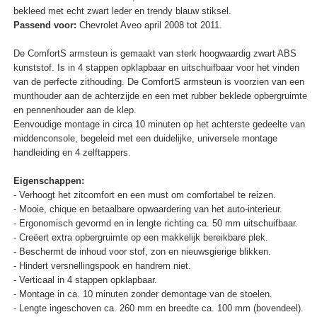
bekleed met echt zwart leder en trendy blauw stiksel.
Passend voor:
Chevrolet Aveo april 2008 tot 2011.
De ComfortS armsteun is gemaakt van sterk hoogwaardig zwart ABS
kunststof. Is in 4 stappen opklapbaar en uitschuifbaar voor het vinden
van de perfecte zithouding. De ComfortS armsteun is voorzien van een
munthouder aan de achterzijde en een met rubber beklede opbergruimte
en pennenhouder aan de klep.
Eenvoudige montage in circa 10 minuten op het achterste gedeelte van
middenconsole, begeleid met een duidelijke, universele montage
handleiding en 4 zelftappers.
Eigenschappen:
- Verhoogt het zitcomfort en een must om comfortabel te reizen.
- Mooie, chique en betaalbare opwaardering van het auto-interieur.
- Ergonomisch gevormd en in lengte richting ca. 50 mm uitschuifbaar.
- Creëert extra opbergruimte op een makkelijk bereikbare plek.
- Beschermt de inhoud voor stof, zon en nieuwsgierige blikken.
- Hindert versnellingspook en handrem niet.
- Verticaal in 4 stappen opklapbaar.
- Montage in ca. 10 minuten zonder demontage van de stoelen.
- Lengte ingeschoven ca. 260 mm en breedte ca. 100 mm (bovendeel).