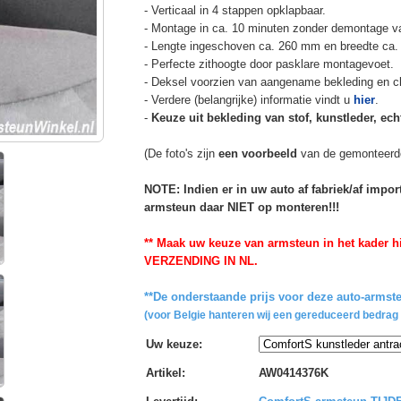
- Verticaal in 4 stappen opklapbaar.
- Montage in ca. 10 minuten zonder demontage va
- Lengte ingeschoven ca. 260 mm en breedte ca.
- Perfecte zithoogte door pasklare montagevoet.
- Deksel voorzien van aangename bekleding en cli
- Verdere (belangrijke) informatie vindt u
hier
.
-
Keuze uit bekleding van stof, kunstleder, echt
(De foto's zijn
een voorbeeld
van de gemonteerd
NOTE: Indien er in uw auto af fabriek/af impo
armsteun daar NIET op monteren!!!
** Maak uw keuze van armsteun in het kader hi
VERZENDING IN NL.
**De onderstaande prijs voor deze auto-armste
(voor Belgie hanteren wij een gereduceerd bedrag 
Uw keuze
:
Artikel
:
AW0414376K