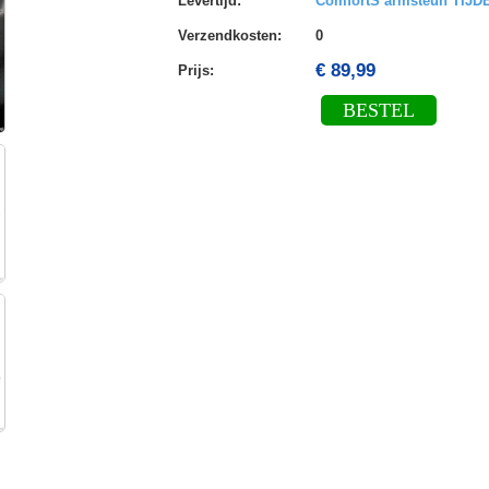
Levertijd
:
ComfortS armsteun TIJ
Verzendkosten
:
0
€ 89,99
Prijs:
BESTEL