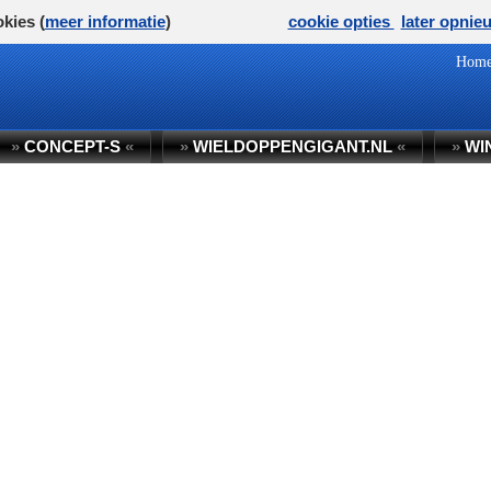
kies (
meer informatie
)
cookie opties
later opnie
Hom
»
CONCEPT-S
«
»
WIELDOPPENGIGANT.NL
«
»
WI