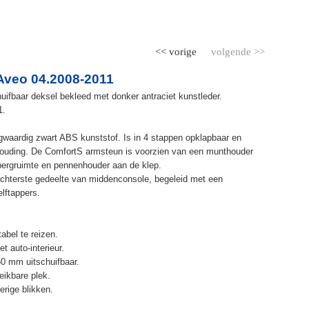
<< vorige
volgende >>
Aveo 04.2008-2011
ifbaar deksel bekleed met donker antraciet kunstleder.
1.
waardig zwart ABS kunststof. Is in 4 stappen opklapbaar en
ithouding. De ComfortS armsteun is voorzien van een munthouder
bergruimte en pennenhouder aan de klep.
chterste gedeelte van middenconsole, begeleid met een
elftappers.
abel te reizen.
t auto-interieur.
50 mm uitschuifbaar.
eikbare plek.
erige blikken.