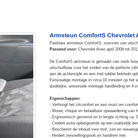
Armsteun ComfortS Chevrolet 
Pasklare armsteun ComfortS, voorzien van uitschu
Passend voor:
Chevrolet Aveo april 2008 tot 201
De ComfortS armsteun is gemaakt van sterk hoog
uitschuifbaar voor het vinden van de perfecte z
aan de achterzijde en een met rubber beklede op
Eenvoudige montage in circa 10 minuten op het a
duidelijke, universele montage handleiding en 4 z
Eigenschappen:
- Verhoogt het zitcomfort en een must om comfort
- Mooie, chique en betaalbare opwaardering van he
- Ergonomisch gevormd en in lengte richting ca. 
- Creëert extra opbergruimte op een makkelijk ber
- Beschermt de inhoud voor stof, zon en nieuwsgi
- Hindert versnellingspook en handrem niet.