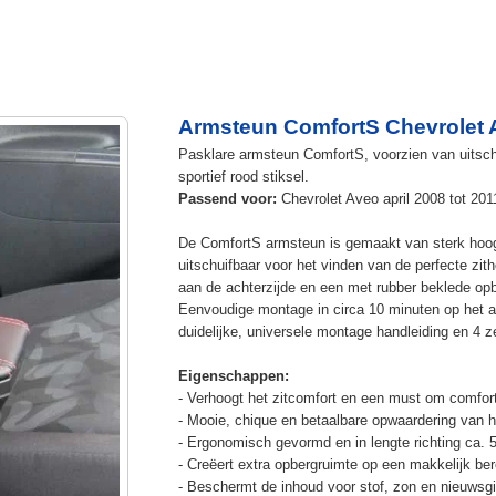
Armsteun ComfortS Chevrolet 
Pasklare armsteun ComfortS, voorzien van uitschu
sportief rood stiksel.
Passend voor:
Chevrolet Aveo april 2008 tot 201
De ComfortS armsteun is gemaakt van sterk hoog
uitschuifbaar voor het vinden van de perfecte z
aan de achterzijde en een met rubber beklede op
Eenvoudige montage in circa 10 minuten op het a
duidelijke, universele montage handleiding en 4 z
Eigenschappen:
- Verhoogt het zitcomfort en een must om comfort
- Mooie, chique en betaalbare opwaardering van he
- Ergonomisch gevormd en in lengte richting ca. 
- Creëert extra opbergruimte op een makkelijk ber
- Beschermt de inhoud voor stof, zon en nieuwsgi