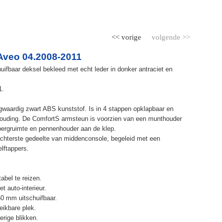
<< vorige
volgende >>
Aveo 04.2008-2011
ifbaar deksel bekleed met echt leder in donker antraciet en
1.
waardig zwart ABS kunststof. Is in 4 stappen opklapbaar en
ithouding. De ComfortS armsteun is voorzien van een munthouder
bergruimte en pennenhouder aan de klep.
chterste gedeelte van middenconsole, begeleid met een
elftappers.
abel te reizen.
t auto-interieur.
50 mm uitschuifbaar.
eikbare plek.
erige blikken.