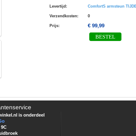
Levertijd
:
ComfortS armsteun TIJ
Verzendkosten
:
0
€ 99,99
Prijs:
BESTEL
antenservice
inkel.nl is onderdeel
Go
 9C
uidbroek