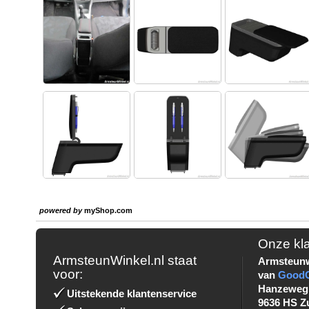
powered by
myShop.com
Onze kl
ArmsteunWinkel.nl staat
Armsteunw
voor:
van
Good
Hanzeweg
Uitstekende klantenservice
9636 HS Z