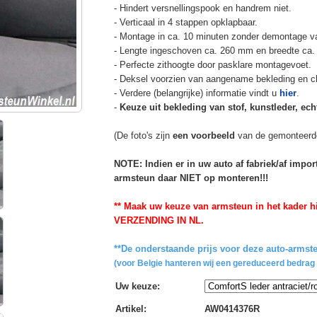
- Hindert versnellingspook en handrem niet.
- Verticaal in 4 stappen opklapbaar.
- Montage in ca. 10 minuten zonder demontage va
- Lengte ingeschoven ca. 260 mm en breedte ca.
- Perfecte zithoogte door pasklare montagevoet.
- Deksel voorzien van aangename bekleding en cli
- Verdere (belangrijke) informatie vindt u
hier
.
-
Keuze uit bekleding van stof, kunstleder, echt
(De foto's zijn
een voorbeeld
van de gemonteerd
NOTE: Indien er in uw auto af fabriek/af impo
armsteun daar NIET op monteren!!!
** Maak uw keuze van armsteun in het kader hi
VERZENDING IN NL.
**De onderstaande prijs voor deze auto-armste
(voor Belgie hanteren wij een gereduceerd bedrag 
Uw keuze
:
Artikel
:
AW0414376R