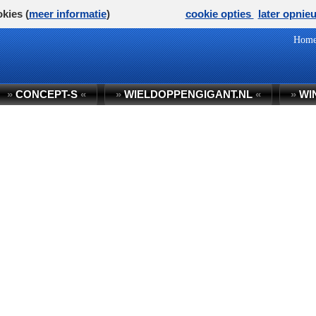
kies (
meer informatie
)
cookie opties
later opnie
Hom
»
CONCEPT-S
«
»
WIELDOPPENGIGANT.NL
«
»
WI