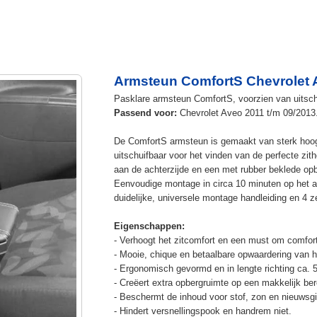
Armsteun ComfortS Chevrolet 
Pasklare armsteun ComfortS, voorzien van uitschu
Passend voor:
Chevrolet Aveo 2011 t/m 09/2013
De ComfortS armsteun is gemaakt van sterk hoog
uitschuifbaar voor het vinden van de perfecte z
aan de achterzijde en een met rubber beklede op
Eenvoudige montage in circa 10 minuten op het a
duidelijke, universele montage handleiding en 4 z
Eigenschappen:
- Verhoogt het zitcomfort en een must om comfort
- Mooie, chique en betaalbare opwaardering van he
- Ergonomisch gevormd en in lengte richting ca. 
- Creëert extra opbergruimte op een makkelijk ber
- Beschermt de inhoud voor stof, zon en nieuwsgi
- Hindert versnellingspook en handrem niet.