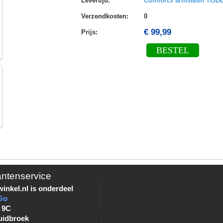
Levertijd
:
ComfortS armsteun TIJ
Verzendkosten
:
0
€ 99,99
Prijs:
BESTEL
antenservice
inkel.nl is onderdeel
Go
 9C
uidbroek