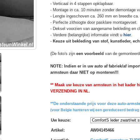
- Verticaal in 4 stappen opklapbaar.
- Montage in ca. 10 minuten zonder demontage va
- Lengte ingeschoven ca. 260 mm en breedte ca.
- Perfecte zithoogte door pasklare montagevoet.
- Deksel voorzien van aangename bekleding en cli
- Verdere (belangrijke) informatie vindt u
hier
.
-
Keuze uit bekleding van stof, kunstleder, echt
(De foto's zijn
een voorbeeld
van de gemonteerd
NOTE: Indien er in uw auto af fabriek/af impo
armsteun daar NIET op monteren!!!
** Maak uw keuze van armsteun in het kader hi
VERZENDING IN NL.
**De onderstaande prijs voor deze auto-armste
(voor Belgie hanteren wij een gereduceerd bedrag 
Uw keuze
:
Artikel
:
AW04145466