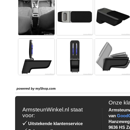
powered by
myShop.com
Onze kl
ArmsteunWinkel.nl staat
Armsteunw
voor:
van
Good
Hanzeweg
Uitstekende klantenservice
9636 HS Z