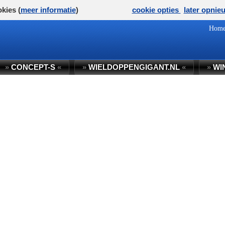
kies (
meer informatie
)
cookie opties
later opnie
Hom
»
CONCEPT-S
«
»
WIELDOPPENGIGANT.NL
«
»
WI