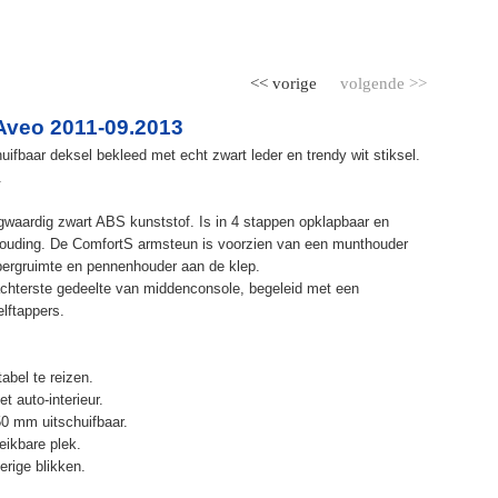
<< vorige
volgende >>
Aveo 2011-09.2013
ifbaar deksel bekleed met echt zwart leder en trendy wit stiksel.
.
waardig zwart ABS kunststof. Is in 4 stappen opklapbaar en
ithouding. De ComfortS armsteun is voorzien van een munthouder
bergruimte en pennenhouder aan de klep.
chterste gedeelte van middenconsole, begeleid met een
elftappers.
abel te reizen.
t auto-interieur.
50 mm uitschuifbaar.
eikbare plek.
erige blikken.