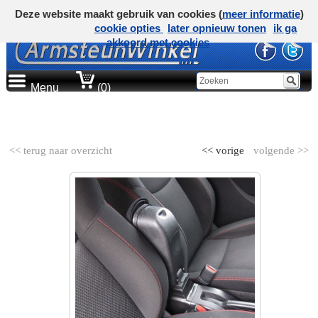
Deze website maakt gebruik van cookies (
meer informatie
)
cookie opties
later opnieuw tonen
ik ga
akkoord met cookies
Menu
(0)
AUTOMERK
<< terug naar overzicht
<< vorige
volgende >>