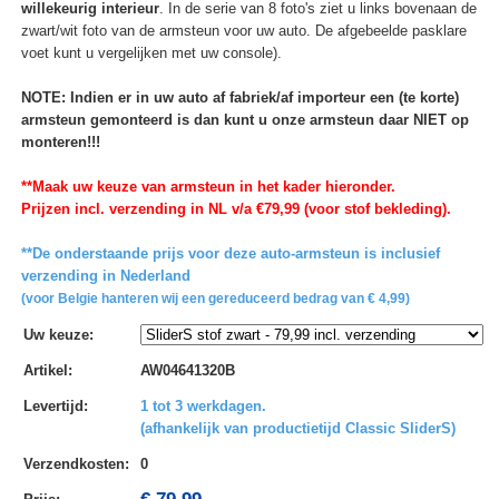
willekeurig interieur
. In de serie van 8 foto's ziet u links bovenaan de
zwart/wit foto van de armsteun voor uw auto. De afgebeelde pasklare
voet kunt u vergelijken met uw console).
NOTE: Indien er in uw auto af fabriek/af importeur een (te korte)
armsteun gemonteerd is dan kunt u onze armsteun daar NIET op
monteren!!!
**Maak uw keuze van armsteun in het kader hieronder.
Prijzen incl. verzending in NL v/a €79,99 (voor stof bekleding).
**De onderstaande prijs voor deze auto-armsteun is inclusief
verzending in Nederland
(voor Belgie hanteren wij een gereduceerd bedrag van € 4,99)
Uw keuze
:
Artikel
:
AW04641320B
Levertijd
:
1 tot 3 werkdagen.
(afhankelijk van productietijd Classic SliderS)
Verzendkosten
:
0