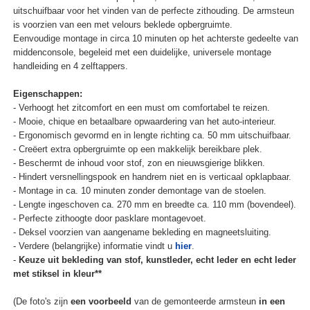
uitschuifbaar voor het vinden van de perfecte zithouding. De armsteun
is voorzien van een met velours beklede opbergruimte.
Eenvoudige montage in circa 10 minuten op het achterste gedeelte van
middenconsole, begeleid met een duidelijke, universele montage
handleiding en 4 zelftappers.
Eigenschappen:
- Verhoogt het zitcomfort en een must om comfortabel te reizen.
- Mooie, chique en betaalbare opwaardering van het auto-interieur.
- Ergonomisch gevormd en in lengte richting ca. 50 mm uitschuifbaar.
- Creëert extra opbergruimte op een makkelijk bereikbare plek.
- Beschermt de inhoud voor stof, zon en nieuwsgierige blikken.
- Hindert versnellingspook en handrem niet en is verticaal opklapbaar.
- Montage in ca. 10 minuten zonder demontage van de stoelen.
- Lengte ingeschoven ca. 270 mm en breedte ca. 110 mm (bovendeel).
- Perfecte zithoogte door pasklare montagevoet.
- Deksel voorzien van aangename bekleding en magneetsluiting.
- Verdere (belangrijke) informatie vindt u
hier
.
-
Keuze uit bekleding van stof, kunstleder, echt leder en echt leder
met stiksel in kleur**
(De foto's zijn
een voorbeeld
van de gemonteerde armsteun
in een