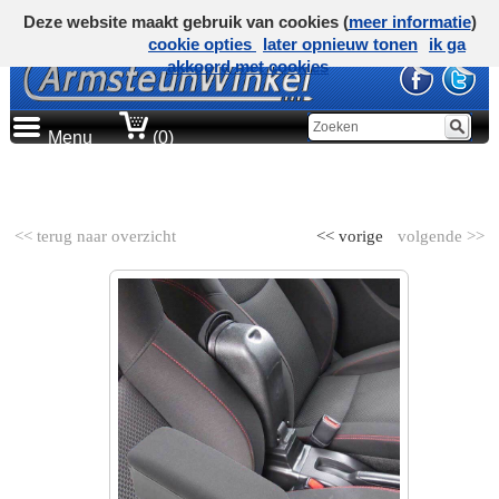
Deze website maakt gebruik van cookies (
meer informatie
)
cookie opties
later opnieuw tonen
ik ga
akkoord met cookies
Menu
(0)
AUTOMERK
<< terug naar overzicht
<< vorige
volgende >>