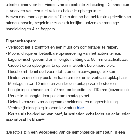
uitschuifbaar voor het vinden van de perfecte zithouding. De armsteun
is voorzien van een met velours beklede opbergruimte.
Eenvoudige montage in circa 10 minuten op het achterste gedeelte van
middenconsole, begeleid met een duidelijke, universele montage
handleiding en 4 zelftappers.
Eigenschappen:
- Verhoogt het zitcomfort en een must om comfortabel te reizen.
- Mooie, chique en betaalbare opwaardering van het auto-interieur.
- Ergonomisch gevormd en in lengte richting ca. 50 mm uitschuifbaar.
- Creëert extra opbergruimte op een makkelijk bereikbare plek.
- Beschermt de inhoud voor stof, zon en nieuwsgierige blikken.
- Hindert versnellingspook en handrem niet en is verticaal opklapbaar.
- Montage in ca. 10 minuten zonder demontage van de stoelen.
- Lengte ingeschoven ca. 270 mm en breedte ca. 110 mm (bovendeel).
- Perfecte zithoogte door pasklare montagevoet.
- Deksel voorzien van aangename bekleding en magneetsluiting.
- Verdere (belangrijke) informatie vindt u
hier
.
-
Keuze uit bekleding van stof, kunstleder, echt leder en echt leder
met stiksel in kleur**
(De foto's zijn
een voorbeeld
van de gemonteerde armsteun
in een