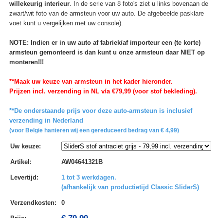
willekeurig interieur
. In de serie van 8 foto's ziet u links bovenaan de
zwart/wit foto van de armsteun voor uw auto. De afgebeelde pasklare
voet kunt u vergelijken met uw console).
NOTE: Indien er in uw auto af fabriek/af importeur een (te korte)
armsteun gemonteerd is dan kunt u onze armsteun daar NIET op
monteren!!!
**Maak uw keuze van armsteun in het kader hieronder.
Prijzen incl. verzending in NL v/a €79,99 (voor stof bekleding).
**De onderstaande prijs voor deze auto-armsteun is inclusief
verzending in Nederland
(voor Belgie hanteren wij een gereduceerd bedrag van € 4,99)
Uw keuze
:
Artikel
:
AW04641321B
Levertijd
:
1 tot 3 werkdagen.
(afhankelijk van productietijd Classic SliderS)
Verzendkosten
:
0