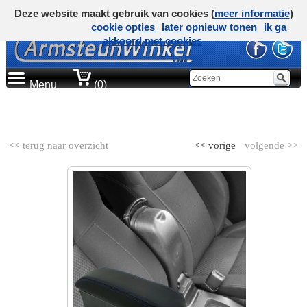
Deze website maakt gebruik van cookies (
meer informatie
)
cookie opties
later opnieuw tonen
ik ga
akkoord met cookies
Menu
(0)
AUTOMERK
<< terug naar overzicht
<< vorige
volgende >>