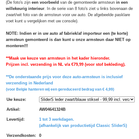
(De foto's zijn
een voorbeeld
van de gemonteerde armsteun
in een
willekeurig interieur
. In de serie van 8 foto's ziet u links bovenaan de
zwart/wit foto van de armsteun voor uw auto. De afgebeelde pasklare
voet kunt u vergelijken met uw console).
NOTE: Indien er in uw auto af fabriek/af importeur een (te korte)
armsteun gemonteerd is dan kunt u onze armsteun daar NIET op
monteren!!!
**Maak uw keuze van armsteun in het kader hieronder.
Prijzen incl. verzending in NL v/a €79,99 (voor stof bekleding).
**De onderstaande prijs voor deze auto-armsteun is inclusief
verzending in Nederland
(voor Belgie hanteren wij een gereduceerd bedrag van € 4,99)
Uw keuze
:
Artikel
:
AW04641324B
Levertijd
:
1 tot 3 werkdagen.
(afhankelijk van productietijd Classic SliderS)
Verzendkosten
:
0