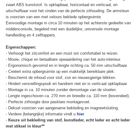
zwart ABS kunststof. Is opklapbaar, horizontaal en verticaal, en
uitschuifbaar voor het vinden van de perfecte zithouding. De armsteun
is voorzien van een met velours beklede opbergruimte.
Eenvoudige montage in circa 10 minuten op het achterste gedeelte van
middenconsole, begeleid met een duidelijke, universele montage
handleiding en 4 zelftappers.
Eigenschappen:
- Verhoogt het zitcomfort en een must om comfortabel te reizen.
- Mooie, chique en betaalbare opwaardering van het auto-interieur.
- Ergonomisch gevormd en in lengte richting ca. 50 mm uitschuifbaar.
- Creëert extra opbergruimte op een makkelijk bereikbare plek.
- Beschermt de inhoud voor stof, zon en nieuwsgierige blikken.
- Hindert versnellingspook en handrem niet en is verticaal opklapbaar.
- Montage in ca. 10 minuten zonder demontage van de stoelen.
- Lengte ingeschoven ca. 270 mm en breedte ca. 110 mm (bovendeel).
- Perfecte zithoogte door pasklare montagevoet.
- Deksel voorzien van aangename bekleding en magneetsluiting.
- Verdere (belangrijke) informatie vindt u
hier
.
-
Keuze uit bekleding van stof, kunstleder, echt leder en echt leder
met stiksel in kleur**