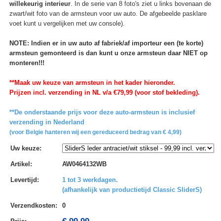
willekeurig interieur
. In de serie van 8 foto's ziet u links bovenaan de
zwart/wit foto van de armsteun voor uw auto. De afgebeelde pasklare
voet kunt u vergelijken met uw console).
NOTE: Indien er in uw auto af fabriek/af importeur een (te korte)
armsteun gemonteerd is dan kunt u onze armsteun daar NIET op
monteren!!!
**Maak uw keuze van armsteun in het kader hieronder.
Prijzen incl. verzending in NL v/a €79,99 (voor stof bekleding).
**De onderstaande prijs voor deze auto-armsteun is inclusief
verzending in Nederland
(voor Belgie hanteren wij een gereduceerd bedrag van € 4,99)
Uw keuze
:
Artikel
:
AW0464132WB
Levertijd
:
1 tot 3 werkdagen.
(afhankelijk van productietijd Classic SliderS)
Verzendkosten
:
0