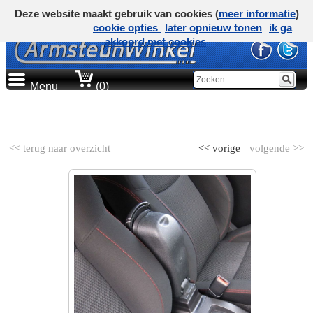
Deze website maakt gebruik van cookies (
meer informatie
)
cookie opties
later opnieuw tonen
ik ga
akkoord met cookies
Menu
(0)
AUTOMERK
<< terug naar overzicht
<< vorige
volgende >>