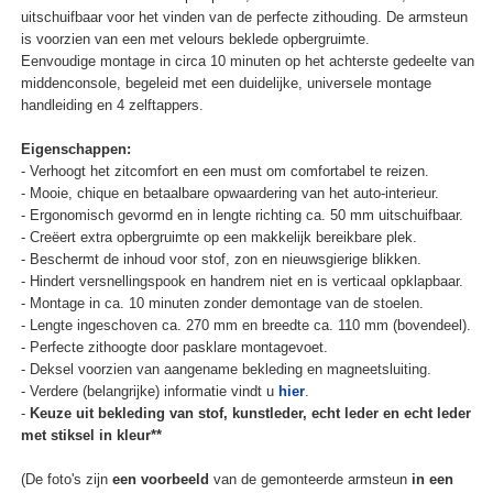
uitschuifbaar voor het vinden van de perfecte zithouding. De armsteun
is voorzien van een met velours beklede opbergruimte.
Eenvoudige montage in circa 10 minuten op het achterste gedeelte van
middenconsole, begeleid met een duidelijke, universele montage
handleiding en 4 zelftappers.
Eigenschappen:
- Verhoogt het zitcomfort en een must om comfortabel te reizen.
- Mooie, chique en betaalbare opwaardering van het auto-interieur.
- Ergonomisch gevormd en in lengte richting ca. 50 mm uitschuifbaar.
- Creëert extra opbergruimte op een makkelijk bereikbare plek.
- Beschermt de inhoud voor stof, zon en nieuwsgierige blikken.
- Hindert versnellingspook en handrem niet en is verticaal opklapbaar.
- Montage in ca. 10 minuten zonder demontage van de stoelen.
- Lengte ingeschoven ca. 270 mm en breedte ca. 110 mm (bovendeel).
- Perfecte zithoogte door pasklare montagevoet.
- Deksel voorzien van aangename bekleding en magneetsluiting.
- Verdere (belangrijke) informatie vindt u
hier
.
-
Keuze uit bekleding van stof, kunstleder, echt leder en echt leder
met stiksel in kleur**
(De foto's zijn
een voorbeeld
van de gemonteerde armsteun
in een