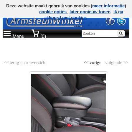
Deze website maakt gebruik van cookies (
meer informatie
)
cookie opties
later opnieuw tonen
ik ga
akkoord met cookies
Menu
(0)
AUTOMERK
<< terug naar overzicht
<< vorige
volgende >>