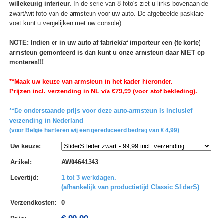
willekeurig interieur
. In de serie van 8 foto's ziet u links bovenaan de
zwart/wit foto van de armsteun voor uw auto. De afgebeelde pasklare
voet kunt u vergelijken met uw console).
NOTE: Indien er in uw auto af fabriek/af importeur een (te korte)
armsteun gemonteerd is dan kunt u onze armsteun daar NIET op
monteren!!!
**Maak uw keuze van armsteun in het kader hieronder.
Prijzen incl. verzending in NL v/a €79,99 (voor stof bekleding).
**De onderstaande prijs voor deze auto-armsteun is inclusief
verzending in Nederland
(voor Belgie hanteren wij een gereduceerd bedrag van € 4,99)
Uw keuze
:
Artikel
:
AW04641343
Levertijd
:
1 tot 3 werkdagen.
(afhankelijk van productietijd Classic SliderS)
Verzendkosten
:
0