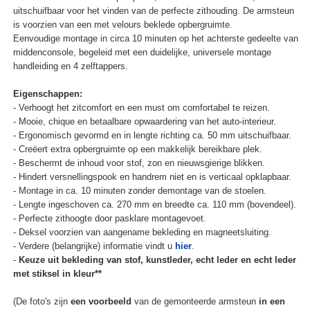
uitschuifbaar voor het vinden van de perfecte zithouding. De armsteun
is voorzien van een met velours beklede opbergruimte.
Eenvoudige montage in circa 10 minuten op het achterste gedeelte van
middenconsole, begeleid met een duidelijke, universele montage
handleiding en 4 zelftappers.
Eigenschappen:
- Verhoogt het zitcomfort en een must om comfortabel te reizen.
- Mooie, chique en betaalbare opwaardering van het auto-interieur.
- Ergonomisch gevormd en in lengte richting ca. 50 mm uitschuifbaar.
- Creëert extra opbergruimte op een makkelijk bereikbare plek.
- Beschermt de inhoud voor stof, zon en nieuwsgierige blikken.
- Hindert versnellingspook en handrem niet en is verticaal opklapbaar.
- Montage in ca. 10 minuten zonder demontage van de stoelen.
- Lengte ingeschoven ca. 270 mm en breedte ca. 110 mm (bovendeel).
- Perfecte zithoogte door pasklare montagevoet.
- Deksel voorzien van aangename bekleding en magneetsluiting.
- Verdere (belangrijke) informatie vindt u
hier
.
-
Keuze uit bekleding van stof, kunstleder, echt leder en echt leder
met stiksel in kleur**
(De foto's zijn
een voorbeeld
van de gemonteerde armsteun
in een