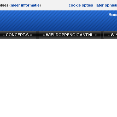
kies (
meer informatie
)
cookie opties
later opnie
Hom
»
CONCEPT-S
«
»
WIELDOPPENGIGANT.NL
«
»
WI