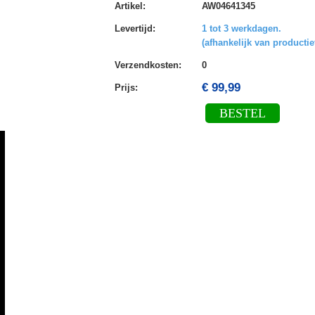
Artikel
:
AW04641345
Levertijd
:
1 tot 3 werkdagen.
(afhankelijk van productie
Verzendkosten
:
0
€ 99,99
Prijs:
BESTEL