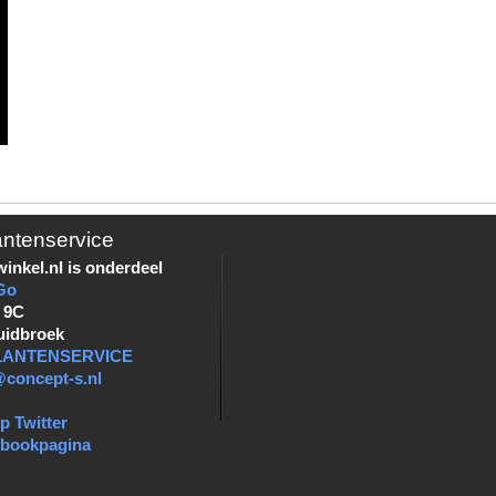
antenservice
inkel.nl is onderdeel
Go
 9C
uidbroek
KLANTENSERVICE
@concept-s.nl
p Twitter
ebookpagina