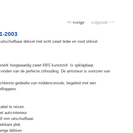
<< vorige
volgende >>
1-2003
itschuifbaar deksel met echt zwart leder en rood stiksel.
terk hoogwaardig zwart ABS kunststof. Is opklapbaar,
et vinden van de perfecte zithouding. De armsteun is voorzien van
chterste gedeelte van middenconsole, begeleid met een
elftappers.
abel te reizen.
t auto-interieur.
50 mm uitschuifbaar.
eikbare plek.
erige blikken.