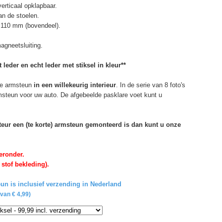
erticaal opklapbaar.
n de stoelen.
 110 mm (bovendeel).
agneetsluiting.
 leder en echt leder met stiksel in kleur**
e armsteun
in een willekeurig interieur
. In de serie van 8 foto's
rmsteun voor uw auto. De afgebeelde pasklare voet kunt u
rteur een (te korte) armsteun gemonteerd is dan kunt u onze
eronder.
 stof bekleding).
un is inclusief verzending in Nederland
van € 4,99)