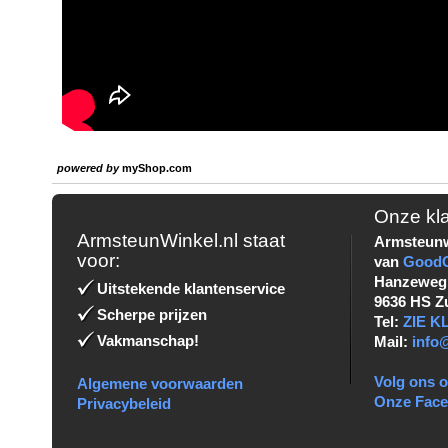
powered by
myShop.com
Onze kl
ArmsteunWinkel.nl staat
Armsteunw
voor:
van
Good
Hanzeweg
Uitstekende klantenservice
9636 HS Z
Scherpe prijzen
Tel:
ZIE 
Vakmanschap!
Mail:
info
Volg ons o
Algemene voorwaarden
Onze Fac
Privacybeleid