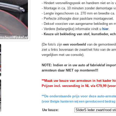
- Hindert versnellingspook en handrem niet en is v
- Montage in ca. 10 minuten zonder demontage va
- Lengte ingeschoven ca. 270 mm en breedte ca.
- Perfecte zithoogte door pasklare montagevoet.
- Deksel voorzien van aangename bekleding en m
- Verdere (belangrijke) informatie vindt u
hier
.
-
Keuze uit bekleding van stof, kunstleder, echt
(De foto's zijn
een voorbeeld
van de gemonteerd
ziet u links bovenaan de zwart/wit foto van de a
vergelijken met uw console).
NOTE: Indien er in uw auto af fabriek/af impo
armsteun daar NIET op monteren!!!
**Maak uw keuze van armsteun in het kader hi
Prijzen incl. verzending in NL v/a €79,99 (voor
**De onderstaande prijs voor deze auto-armste
(voor Belgie hanteren wij een gereduceerd bedrag 
Uw keuze
: