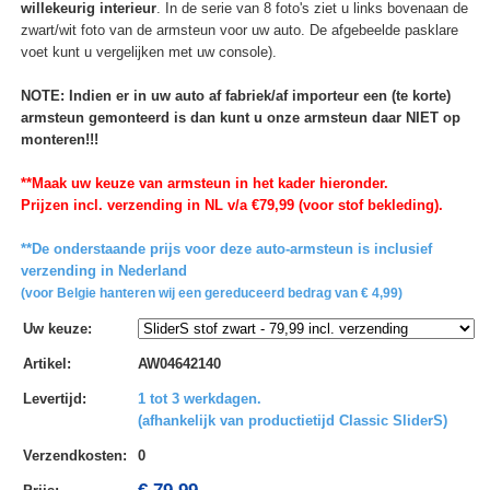
willekeurig interieur
. In de serie van 8 foto's ziet u links bovenaan de
zwart/wit foto van de armsteun voor uw auto. De afgebeelde pasklare
voet kunt u vergelijken met uw console).
NOTE: Indien er in uw auto af fabriek/af importeur een (te korte)
armsteun gemonteerd is dan kunt u onze armsteun daar NIET op
monteren!!!
**Maak uw keuze van armsteun in het kader hieronder.
Prijzen incl. verzending in NL v/a €79,99 (voor stof bekleding).
**De onderstaande prijs voor deze auto-armsteun is inclusief
verzending in Nederland
(voor Belgie hanteren wij een gereduceerd bedrag van € 4,99)
Uw keuze
:
Artikel
:
AW04642140
Levertijd
:
1 tot 3 werkdagen.
(afhankelijk van productietijd Classic SliderS)
Verzendkosten
:
0