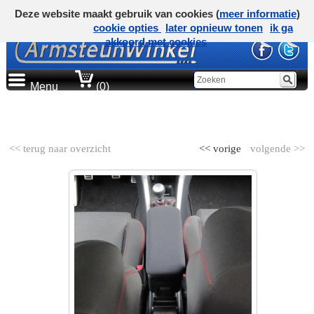
Deze website maakt gebruik van cookies (
meer informatie
)
cookie opties
later opnieuw tonen
ik ga
akkoord met cookies
Menu
(0)
AUTOMERK
<< terug naar overzicht
<< vorige
volgende >>