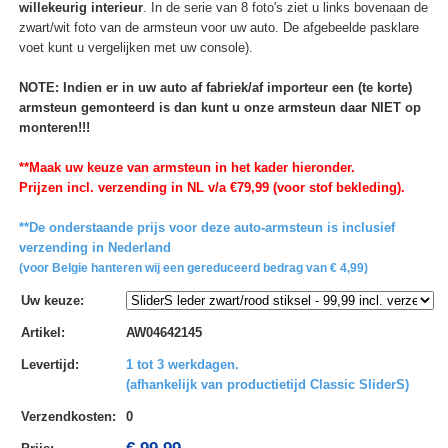
willekeurig interieur
. In de serie van 8 foto's ziet u links bovenaan de
zwart/wit foto van de armsteun voor uw auto. De afgebeelde pasklare
voet kunt u vergelijken met uw console).
NOTE: Indien er in uw auto af fabriek/af importeur een (te korte)
armsteun gemonteerd is dan kunt u onze armsteun daar NIET op
monteren!!!
**Maak uw keuze van armsteun in het kader hieronder.
Prijzen incl. verzending in NL v/a €79,99 (voor stof bekleding).
**De onderstaande prijs voor deze auto-armsteun is inclusief
verzending in Nederland
(voor Belgie hanteren wij een gereduceerd bedrag van € 4,99)
Uw keuze
:
Artikel
:
AW04642145
Levertijd
:
1 tot 3 werkdagen.
(afhankelijk van productietijd Classic SliderS)
Verzendkosten
:
0