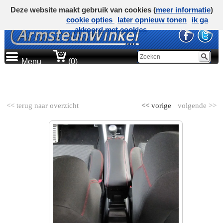
Deze website maakt gebruik van cookies (
meer informatie
)
cookie opties
later opnieuw tonen
ik ga
akkoord met cookies
Menu
(0)
AUTOMERK
<< terug naar overzicht
<< vorige
volgende >>