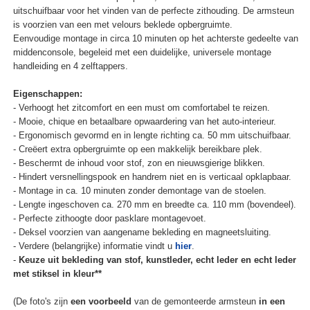
uitschuifbaar voor het vinden van de perfecte zithouding. De armsteun
is voorzien van een met velours beklede opbergruimte.
Eenvoudige montage in circa 10 minuten op het achterste gedeelte van
middenconsole, begeleid met een duidelijke, universele montage
handleiding en 4 zelftappers.
Eigenschappen:
- Verhoogt het zitcomfort en een must om comfortabel te reizen.
- Mooie, chique en betaalbare opwaardering van het auto-interieur.
- Ergonomisch gevormd en in lengte richting ca. 50 mm uitschuifbaar.
- Creëert extra opbergruimte op een makkelijk bereikbare plek.
- Beschermt de inhoud voor stof, zon en nieuwsgierige blikken.
- Hindert versnellingspook en handrem niet en is verticaal opklapbaar.
- Montage in ca. 10 minuten zonder demontage van de stoelen.
- Lengte ingeschoven ca. 270 mm en breedte ca. 110 mm (bovendeel).
- Perfecte zithoogte door pasklare montagevoet.
- Deksel voorzien van aangename bekleding en magneetsluiting.
- Verdere (belangrijke) informatie vindt u
hier
.
-
Keuze uit bekleding van stof, kunstleder, echt leder en echt leder
met stiksel in kleur**
(De foto's zijn
een voorbeeld
van de gemonteerde armsteun
in een