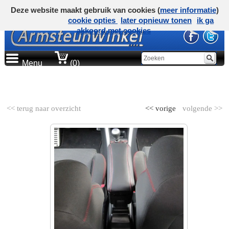
Deze website maakt gebruik van cookies (
meer informatie
)
cookie opties
later opnieuw tonen
ik ga
akkoord met cookies
Menu
(0)
AUTOMERK
<< terug naar overzicht
<< vorige
volgende >>