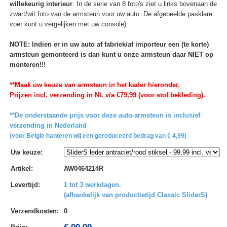
willekeurig interieur
. In de serie van 8 foto's ziet u links bovenaan de
zwart/wit foto van de armsteun voor uw auto. De afgebeelde pasklare
voet kunt u vergelijken met uw console).
NOTE: Indien er in uw auto af fabriek/af importeur een (te korte)
armsteun gemonteerd is dan kunt u onze armsteun daar NIET op
monteren!!!
**Maak uw keuze van armsteun in het kader hieronder.
Prijzen incl. verzending in NL v/a €79,99 (voor stof bekleding).
**De onderstaande prijs voor deze auto-armsteun is inclusief
verzending in Nederland
(voor Belgie hanteren wij een gereduceerd bedrag van € 4,99)
Uw keuze
:
Artikel
:
AW0464214R
Levertijd
:
1 tot 3 werkdagen.
(afhankelijk van productietijd Classic SliderS)
Verzendkosten
:
0