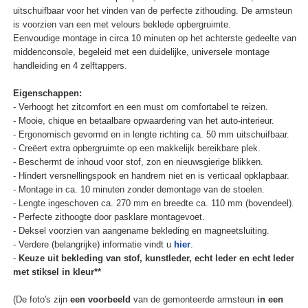
uitschuifbaar voor het vinden van de perfecte zithouding. De armsteun
is voorzien van een met velours beklede opbergruimte.
Eenvoudige montage in circa 10 minuten op het achterste gedeelte van
middenconsole, begeleid met een duidelijke, universele montage
handleiding en 4 zelftappers.
Eigenschappen:
- Verhoogt het zitcomfort en een must om comfortabel te reizen.
- Mooie, chique en betaalbare opwaardering van het auto-interieur.
- Ergonomisch gevormd en in lengte richting ca. 50 mm uitschuifbaar.
- Creëert extra opbergruimte op een makkelijk bereikbare plek.
- Beschermt de inhoud voor stof, zon en nieuwsgierige blikken.
- Hindert versnellingspook en handrem niet en is verticaal opklapbaar.
- Montage in ca. 10 minuten zonder demontage van de stoelen.
- Lengte ingeschoven ca. 270 mm en breedte ca. 110 mm (bovendeel).
- Perfecte zithoogte door pasklare montagevoet.
- Deksel voorzien van aangename bekleding en magneetsluiting.
- Verdere (belangrijke) informatie vindt u
hier
.
-
Keuze uit bekleding van stof, kunstleder, echt leder en echt leder
met stiksel in kleur**
(De foto's zijn
een voorbeeld
van de gemonteerde armsteun
in een