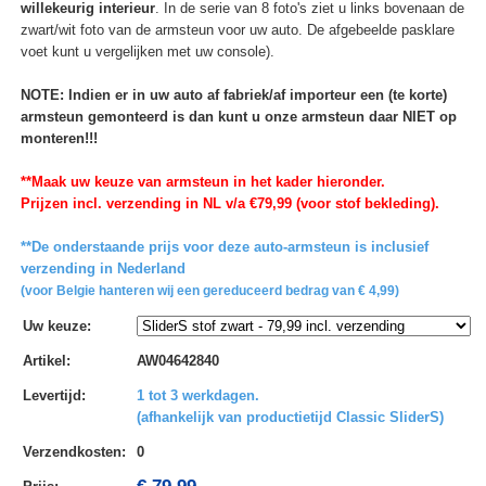
willekeurig interieur
. In de serie van 8 foto's ziet u links bovenaan de
zwart/wit foto van de armsteun voor uw auto. De afgebeelde pasklare
voet kunt u vergelijken met uw console).
NOTE: Indien er in uw auto af fabriek/af importeur een (te korte)
armsteun gemonteerd is dan kunt u onze armsteun daar NIET op
monteren!!!
**Maak uw keuze van armsteun in het kader hieronder.
Prijzen incl. verzending in NL v/a €79,99 (voor stof bekleding).
**De onderstaande prijs voor deze auto-armsteun is inclusief
verzending in Nederland
(voor Belgie hanteren wij een gereduceerd bedrag van € 4,99)
Uw keuze
:
Artikel
:
AW04642840
Levertijd
:
1 tot 3 werkdagen.
(afhankelijk van productietijd Classic SliderS)
Verzendkosten
:
0