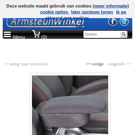
Deze website maakt gebruik van cookies (
meer informatie
)
cookie opties
later opnieuw tonen
ik ga
akkoord met cookies
Menu
(0)
AUTOMERK
<< terug naar overzicht
<< vorige
volgende >>