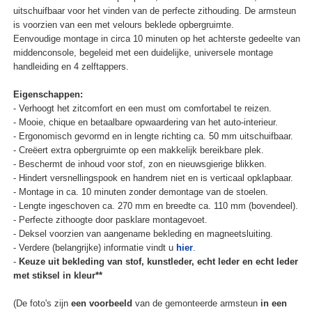
uitschuifbaar voor het vinden van de perfecte zithouding. De armsteun
is voorzien van een met velours beklede opbergruimte.
Eenvoudige montage in circa 10 minuten op het achterste gedeelte van
middenconsole, begeleid met een duidelijke, universele montage
handleiding en 4 zelftappers.
Eigenschappen:
- Verhoogt het zitcomfort en een must om comfortabel te reizen.
- Mooie, chique en betaalbare opwaardering van het auto-interieur.
- Ergonomisch gevormd en in lengte richting ca. 50 mm uitschuifbaar.
- Creëert extra opbergruimte op een makkelijk bereikbare plek.
- Beschermt de inhoud voor stof, zon en nieuwsgierige blikken.
- Hindert versnellingspook en handrem niet en is verticaal opklapbaar.
- Montage in ca. 10 minuten zonder demontage van de stoelen.
- Lengte ingeschoven ca. 270 mm en breedte ca. 110 mm (bovendeel).
- Perfecte zithoogte door pasklare montagevoet.
- Deksel voorzien van aangename bekleding en magneetsluiting.
- Verdere (belangrijke) informatie vindt u
hier
.
-
Keuze uit bekleding van stof, kunstleder, echt leder en echt leder
met stiksel in kleur**
(De foto's zijn
een voorbeeld
van de gemonteerde armsteun
in een