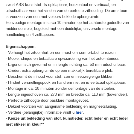
zwart ABS kunststof. Is opklapbaar, horizontaal en verticaal, en
uitschuifbaar voor het vinden van de perfecte zithouding. De armsteun
is voorzien van een met velours beklede opbergruimte.
Eenvoudige montage in circa 10 minuten op het achterste gedeelte van
middenconsole, begeleid met een duidelijke, universele montage
handleiding en 4 zelftappers.
Eigenschappen:
- Verhoogt het zitcomfort en een must om comfortabel te reizen.
- Mooie, chique en betaalbare opwaardering van het auto-interieur.
- Ergonomisch gevormd en in lengte richting ca. 50 mm uitschuifbaar.
- Creëert extra opbergruimte op een makkelijk bereikbare plek.
- Beschermt de inhoud voor stof, zon en nieuwsgierige blikken.
- Hindert versnellingspook en handrem niet en is verticaal opklapbaar.
- Montage in ca. 10 minuten zonder demontage van de stoelen.
- Lengte ingeschoven ca. 270 mm en breedte ca. 110 mm (bovendeel).
- Perfecte zithoogte door pasklare montagevoet.
- Deksel voorzien van aangename bekleding en magneetsluiting.
- Verdere (belangrijke) informatie vindt u
hier
.
-
Keuze uit bekleding van stof, kunstleder, echt leder en echt leder
met stiksel in kleur**