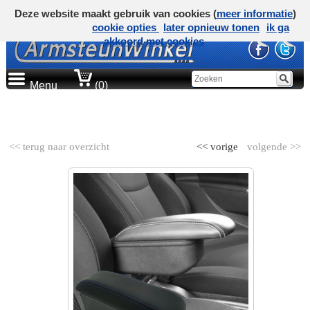
Deze website maakt gebruik van cookies (
meer informatie
)
cookie opties
later opnieuw tonen
ik ga
akkoord met cookies
Menu
(0)
AUTOMERK
<< terug naar overzicht
<< vorige
volgende >>