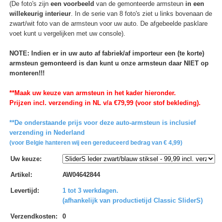
(De foto's zijn
een voorbeeld
van de gemonteerde armsteun
in een
willekeurig interieur
. In de serie van 8 foto's ziet u links bovenaan de
zwart/wit foto van de armsteun voor uw auto. De afgebeelde pasklare
voet kunt u vergelijken met uw console).
NOTE: Indien er in uw auto af fabriek/af importeur een (te korte)
armsteun gemonteerd is dan kunt u onze armsteun daar NIET op
monteren!!!
**Maak uw keuze van armsteun in het kader hieronder.
Prijzen incl. verzending in NL v/a €79,99 (voor stof bekleding).
**De onderstaande prijs voor deze auto-armsteun is inclusief
verzending in Nederland
(voor Belgie hanteren wij een gereduceerd bedrag van € 4,99)
Uw keuze
:
Artikel
:
AW04642844
Levertijd
:
1 tot 3 werkdagen.
(afhankelijk van productietijd Classic SliderS)
Verzendkosten
:
0