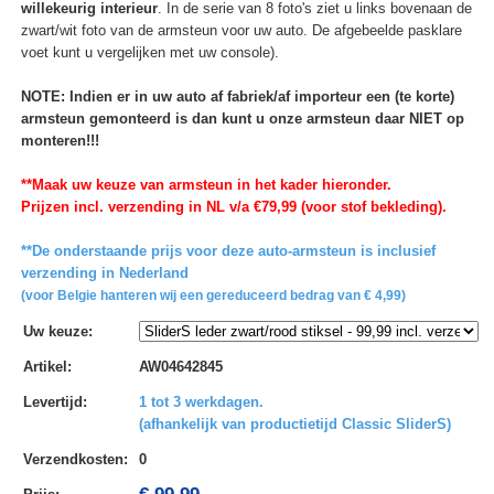
willekeurig interieur
. In de serie van 8 foto's ziet u links bovenaan de
zwart/wit foto van de armsteun voor uw auto. De afgebeelde pasklare
voet kunt u vergelijken met uw console).
NOTE: Indien er in uw auto af fabriek/af importeur een (te korte)
armsteun gemonteerd is dan kunt u onze armsteun daar NIET op
monteren!!!
**Maak uw keuze van armsteun in het kader hieronder.
Prijzen incl. verzending in NL v/a €79,99 (voor stof bekleding).
**De onderstaande prijs voor deze auto-armsteun is inclusief
verzending in Nederland
(voor Belgie hanteren wij een gereduceerd bedrag van € 4,99)
Uw keuze
:
Artikel
:
AW04642845
Levertijd
:
1 tot 3 werkdagen.
(afhankelijk van productietijd Classic SliderS)
Verzendkosten
:
0