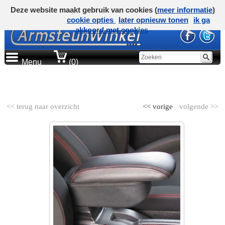
Deze website maakt gebruik van cookies (
meer informatie
)
cookie opties
later opnieuw tonen
ik ga
akkoord met cookies
Menu
(0)
AUTOMERK
<< terug naar overzicht
<< vorige
volgende >>