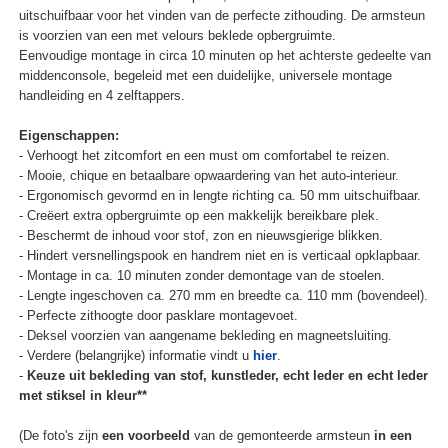
uitschuifbaar voor het vinden van de perfecte zithouding. De armsteun
is voorzien van een met velours beklede opbergruimte.
Eenvoudige montage in circa 10 minuten op het achterste gedeelte van
middenconsole, begeleid met een duidelijke, universele montage
handleiding en 4 zelftappers.
Eigenschappen:
- Verhoogt het zitcomfort en een must om comfortabel te reizen.
- Mooie, chique en betaalbare opwaardering van het auto-interieur.
- Ergonomisch gevormd en in lengte richting ca. 50 mm uitschuifbaar.
- Creëert extra opbergruimte op een makkelijk bereikbare plek.
- Beschermt de inhoud voor stof, zon en nieuwsgierige blikken.
- Hindert versnellingspook en handrem niet en is verticaal opklapbaar.
- Montage in ca. 10 minuten zonder demontage van de stoelen.
- Lengte ingeschoven ca. 270 mm en breedte ca. 110 mm (bovendeel).
- Perfecte zithoogte door pasklare montagevoet.
- Deksel voorzien van aangename bekleding en magneetsluiting.
- Verdere (belangrijke) informatie vindt u
hier
.
-
Keuze uit bekleding van stof, kunstleder, echt leder en echt leder
met stiksel in kleur**
(De foto's zijn
een voorbeeld
van de gemonteerde armsteun
in een