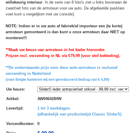
willekeurig interieur
. In de serie van 8 foto's ziet u links bovenaan de
zwart/wit foto van de armsteun voor uw auto. De afgebeelde pasklare
voet kunt u vergelijken met uw console).
NOTE: Indien er in uw auto af fabriek/af importeur een (te korte)
armsteun gemonteerd is dan kunt u onze armsteun daar NIET op
monteren!!!
**Maak uw keuze van armsteun in het kader hieronder.
Prijzen incl. verzending in NL v/a €79,99 (voor stof bekleding).
**De onderstaande prijs voor deze auto-armsteun is inclusief
verzending in Nederland
(voor Belgie hanteren wij een gereduceerd bedrag van € 4,99)
Uw keuze
:
Artikel
:
AW0464284W
Levertijd
:
1 tot 3 werkdagen.
(afhankelijk van productietijd Classic SliderS)
Verzendkosten
:
0