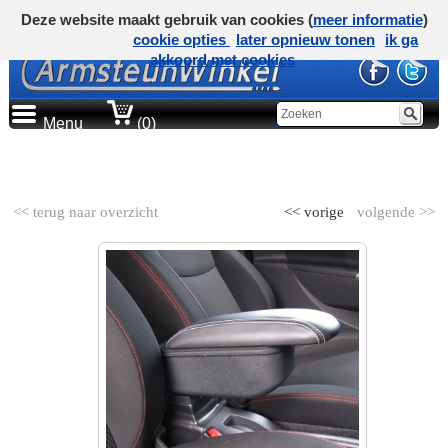
Deze website maakt gebruik van cookies (
meer informatie
)
cookie opties
later opnieuw tonen
ik ga
akkoord met cookies
Menu
(0)
AUTOMERK
<< terug naar overzicht
<< vorige
volgende >>