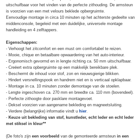
uitschuifbaar voor het vinden van de perfecte zithouding. De armsteun
is voorzien van een met velours beklede opbergruimte.
Eenvoudige montage in circa 10 minuten op het achterste gedeelte van
middenconsole, begeleid met een duidelijke, universele montage
handleiding en 4 zelftappers.
Eigenschappen:
- Verhoogt het zitcomfort en een must om comfortabel te reizen.
- Mooie, chique en betaalbare opwaardering van het auto-interieur.
- Ergonomisch gevormd en in lengte richting ca. 50 mm uitschuifbaar.
- Creëert extra opbergruimte op een makkelijk bereikbare plek.
- Beschermt de inhoud voor stof, zon en nieuwsgierige blikken.
- Hindert versnellingspook en handrem niet en is verticaal opklapbaar.
- Montage in ca. 10 minuten zonder demontage van de stoelen.
- Lengte ingeschoven ca. 270 mm en breedte ca. 110 mm (bovendeel).
- Perfecte zithoogte door pasklare montagevoet.
- Deksel voorzien van aangename bekleding en magneetsluiting.
- Verdere (belangrijke) informatie vindt u
hier
.
-
Keuze uit bekleding van stof, kunstleder, echt leder en echt leder
met stiksel in kleur**
(De foto's zijn
een voorbeeld
van de gemonteerde armsteun
in een