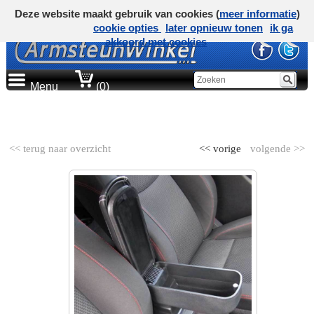
Deze website maakt gebruik van cookies (
meer informatie
)
cookie opties
later opnieuw tonen
ik ga
akkoord met cookies
Menu
(0)
AUTOMERK
<< terug naar overzicht
<< vorige
volgende >>