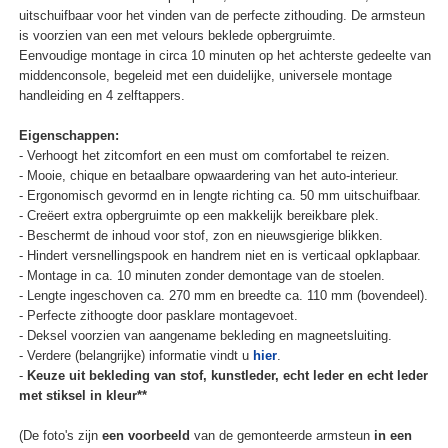
uitschuifbaar voor het vinden van de perfecte zithouding. De armsteun
is voorzien van een met velours beklede opbergruimte.
Eenvoudige montage in circa 10 minuten op het achterste gedeelte van
middenconsole, begeleid met een duidelijke, universele montage
handleiding en 4 zelftappers.
Eigenschappen:
- Verhoogt het zitcomfort en een must om comfortabel te reizen.
- Mooie, chique en betaalbare opwaardering van het auto-interieur.
- Ergonomisch gevormd en in lengte richting ca. 50 mm uitschuifbaar.
- Creëert extra opbergruimte op een makkelijk bereikbare plek.
- Beschermt de inhoud voor stof, zon en nieuwsgierige blikken.
- Hindert versnellingspook en handrem niet en is verticaal opklapbaar.
- Montage in ca. 10 minuten zonder demontage van de stoelen.
- Lengte ingeschoven ca. 270 mm en breedte ca. 110 mm (bovendeel).
- Perfecte zithoogte door pasklare montagevoet.
- Deksel voorzien van aangename bekleding en magneetsluiting.
- Verdere (belangrijke) informatie vindt u
hier
.
-
Keuze uit bekleding van stof, kunstleder, echt leder en echt leder
met stiksel in kleur**
(De foto's zijn
een voorbeeld
van de gemonteerde armsteun
in een