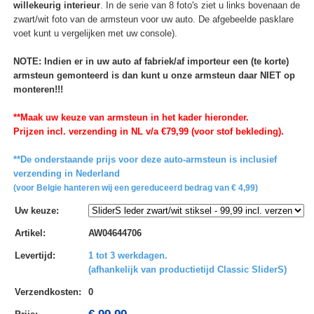
willekeurig interieur
. In de serie van 8 foto's ziet u links bovenaan de
zwart/wit foto van de armsteun voor uw auto. De afgebeelde pasklare
voet kunt u vergelijken met uw console).
NOTE: Indien er in uw auto af fabriek/af importeur een (te korte)
armsteun gemonteerd is dan kunt u onze armsteun daar NIET op
monteren!!!
**Maak uw keuze van armsteun in het kader hieronder.
Prijzen incl. verzending in NL v/a €79,99 (voor stof bekleding).
**De onderstaande prijs voor deze auto-armsteun is inclusief
verzending in Nederland
(voor Belgie hanteren wij een gereduceerd bedrag van € 4,99)
Uw keuze
:
Artikel
:
AW04644706
Levertijd
:
1 tot 3 werkdagen.
(afhankelijk van productietijd Classic SliderS)
Verzendkosten
:
0