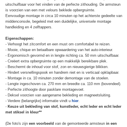
uitschuifbaar voor het vinden van de perfecte zithouding. De armsteun
is voorzien van een met velours beklede opbergruimte.
Eenvoudige montage in circa 10 minuten op het achterste gedeelte van
middenconsole, begeleid met een duidelijke, universele montage
handleiding en 4 zelftappers.
Eigenschappen:
- Verhoogt het zitcomfort en een must om comfortabel te reizen.
- Mooie, chique en betaalbare opwaardering van het auto-interieur.
- Ergonomisch gevormd en in lengte richting ca. 50 mm uitschuifbaar.
- Creëert extra opbergruimte op een makkelijk bereikbare plek.
- Beschermt de inhoud voor stof, zon en nieuwsgierige blikken.
- Hindert versnellingspook en handrem niet en is verticaal opklapbaar.
- Montage in ca. 10 minuten zonder demontage van de stoelen.
- Lengte ingeschoven ca. 270 mm en breedte ca. 110 mm (bovendeel).
- Perfecte zithoogte door pasklare montagevoet.
- Deksel voorzien van aangename bekleding en magneetsluiting.
- Verdere (belangrijke) informatie vindt u
hier
.
-
Keuze uit bekleding van stof, kunstleder, echt leder en echt leder
met stiksel in kleur**
(De foto's zijn
een voorbeeld
van de gemonteerde armsteun
in een