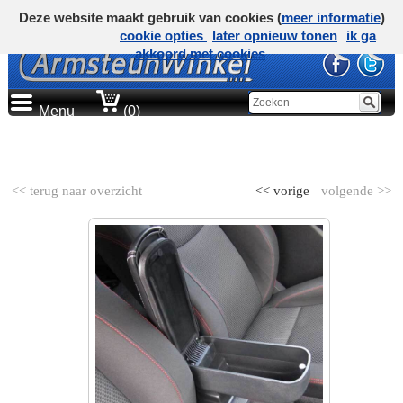
Deze website maakt gebruik van cookies (
meer informatie
)
cookie opties
later opnieuw tonen
ik ga
akkoord met cookies
Menu
(0)
AUTOMERK
<< terug naar overzicht
<< vorige
volgende >>