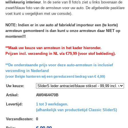
willekeurig interieur
. In de serie van 8 foto's ziet u links bovenaan de
zwart/blauw foto van de armsteun voor uw auto. De afgebeelde pasklare
voet kunt u vergelijken met uw console).
NOTE: Indien er in uw auto af fabriek/af importeur een (te korte)
armsteun gemonteerd is dan kunt u onze armsteun daar NIET op
monteren!!!
**Maak uw keuze van armsteun in het kader hieronder.
Prijzen incl. verzending in NL v/a €79,99 (voor stof bekleding).
**De onderstaande prijs voor deze auto-armsteun is inclusief
verzending in Nederland
(voor Belgie hanteren wij een gereduceerd bedrag van € 4,99)
Uw keuze
:
Artikel
:
AW0464470B
Levertijd
:
1 tot 3 werkdagen.
(afhankelijk van productietijd Classic SliderS)
Verzendkosten
:
0