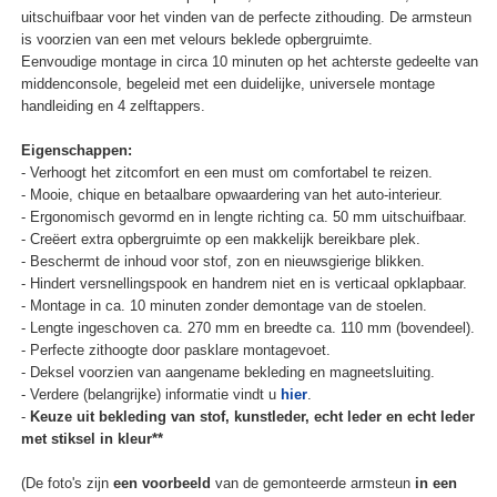
uitschuifbaar voor het vinden van de perfecte zithouding. De armsteun
is voorzien van een met velours beklede opbergruimte.
Eenvoudige montage in circa 10 minuten op het achterste gedeelte van
middenconsole, begeleid met een duidelijke, universele montage
handleiding en 4 zelftappers.
Eigenschappen:
- Verhoogt het zitcomfort en een must om comfortabel te reizen.
- Mooie, chique en betaalbare opwaardering van het auto-interieur.
- Ergonomisch gevormd en in lengte richting ca. 50 mm uitschuifbaar.
- Creëert extra opbergruimte op een makkelijk bereikbare plek.
- Beschermt de inhoud voor stof, zon en nieuwsgierige blikken.
- Hindert versnellingspook en handrem niet en is verticaal opklapbaar.
- Montage in ca. 10 minuten zonder demontage van de stoelen.
- Lengte ingeschoven ca. 270 mm en breedte ca. 110 mm (bovendeel).
- Perfecte zithoogte door pasklare montagevoet.
- Deksel voorzien van aangename bekleding en magneetsluiting.
- Verdere (belangrijke) informatie vindt u
hier
.
-
Keuze uit bekleding van stof, kunstleder, echt leder en echt leder
met stiksel in kleur**
(De foto's zijn
een voorbeeld
van de gemonteerde armsteun
in een