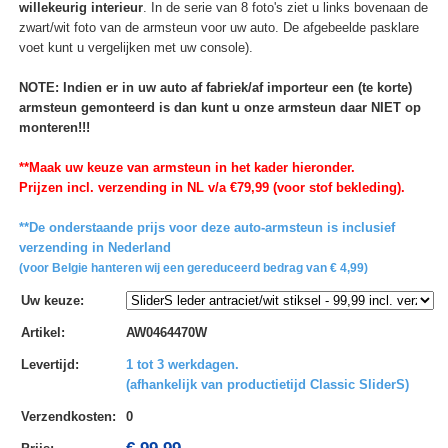
willekeurig interieur
. In de serie van 8 foto's ziet u links bovenaan de
zwart/wit foto van de armsteun voor uw auto. De afgebeelde pasklare
voet kunt u vergelijken met uw console).
NOTE: Indien er in uw auto af fabriek/af importeur een (te korte)
armsteun gemonteerd is dan kunt u onze armsteun daar NIET op
monteren!!!
**Maak uw keuze van armsteun in het kader hieronder.
Prijzen incl. verzending in NL v/a €79,99 (voor stof bekleding).
**De onderstaande prijs voor deze auto-armsteun is inclusief
verzending in Nederland
(voor Belgie hanteren wij een gereduceerd bedrag van € 4,99)
Uw keuze
:
Artikel
:
AW0464470W
Levertijd
:
1 tot 3 werkdagen.
(afhankelijk van productietijd Classic SliderS)
Verzendkosten
:
0