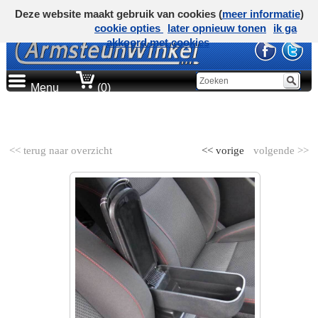
Deze website maakt gebruik van cookies (
meer informatie
)
cookie opties
later opnieuw tonen
ik ga
akkoord met cookies
Menu
(0)
AUTOMERK
<< terug naar overzicht
<< vorige
volgende >>