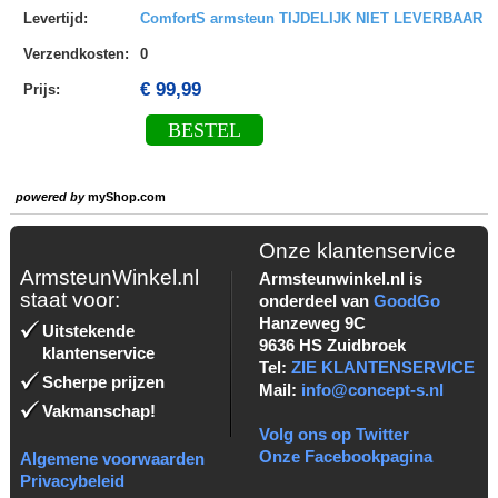
Levertijd
:
ComfortS armsteun TIJDELIJK NIET LEVERBAAR
Verzendkosten
:
0
€ 99,99
Prijs:
BESTEL
powered by
myShop.com
Onze klantenservice
ArmsteunWinkel.nl
Armsteunwinkel.nl is
staat voor:
onderdeel van
GoodGo
Hanzeweg 9C
Uitstekende
9636 HS Zuidbroek
klantenservice
Tel:
ZIE KLANTENSERVICE
Scherpe prijzen
Mail:
info@concept-s.nl
Vakmanschap!
Volg ons op Twitter
Onze Facebookpagina
Algemene voorwaarden
Privacybeleid