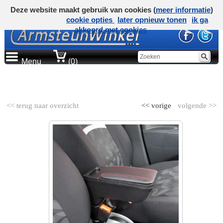
Deze website maakt gebruik van cookies (
meer informatie
)
cookie opties
later opnieuw tonen
ik ga
akkoord met cookies
Menu
(0)
AUTOMERK
<< terug naar overzicht
<< vorige
volgende >>