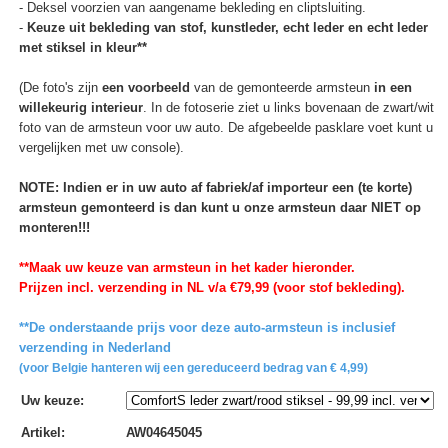
- Deksel voorzien van aangename bekleding en cliptsluiting.
-
Keuze uit bekleding van stof, kunstleder, echt leder en echt leder
met stiksel in kleur**
(De foto's zijn
een voorbeeld
van de gemonteerde armsteun
in een
willekeurig interieur
. In de fotoserie ziet u links bovenaan de zwart/wit
foto van de armsteun voor uw auto. De afgebeelde pasklare voet kunt u
vergelijken met uw console).
NOTE: Indien er in uw auto af fabriek/af importeur een (te korte)
armsteun gemonteerd is dan kunt u onze armsteun daar NIET op
monteren!!!
**Maak uw keuze van armsteun in het kader hieronder.
Prijzen incl. verzending in NL v/a €79,99 (voor stof bekleding).
**De onderstaande prijs voor deze auto-armsteun is inclusief
verzending in Nederland
(voor Belgie hanteren wij een gereduceerd bedrag van € 4,99)
Uw keuze
:
Artikel
:
AW04645045