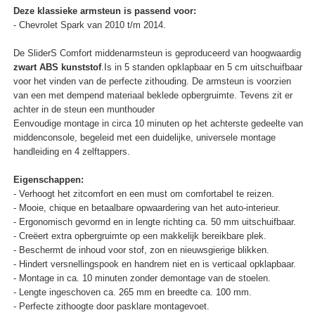
Deze klassieke armsteun is passend voor:
- Chevrolet Spark van 2010 t/m 2014.
De SliderS Comfort middenarmsteun is geproduceerd van hoogwaardig
zwart ABS kunststof
.Is in 5 standen opklapbaar en 5 cm uitschuifbaar
voor het vinden van de perfecte zithouding. De armsteun is voorzien
van een met dempend materiaal beklede opbergruimte. Tevens zit er
achter in de steun een munthouder
Eenvoudige montage in circa 10 minuten op het achterste gedeelte van
middenconsole, begeleid met een duidelijke, universele montage
handleiding en 4 zelftappers.
Eigenschappen:
- Verhoogt het zitcomfort en een must om comfortabel te reizen.
- Mooie, chique en betaalbare opwaardering van het auto-interieur.
- Ergonomisch gevormd en in lengte richting ca. 50 mm uitschuifbaar.
- Creëert extra opbergruimte op een makkelijk bereikbare plek.
- Beschermt de inhoud voor stof, zon en nieuwsgierige blikken.
- Hindert versnellingspook en handrem niet en is verticaal opklapbaar.
- Montage in ca. 10 minuten zonder demontage van de stoelen.
- Lengte ingeschoven ca. 265 mm en breedte ca. 100 mm.
- Perfecte zithoogte door pasklare montagevoet.