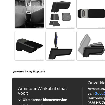
powered by
myShop.com
Onze kl
ArmsteunWinkel.nl staat
Armsteunw
voor:
van
Good
Hanzeweg
Uitstekende klantenservice
9636 HS Z