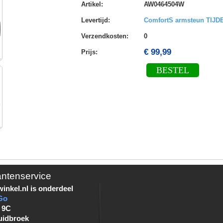
Artikel
:
AW0464504W
Levertijd
:
ComfortS armsteun TIJ
Verzendkosten
:
0
€ 99,99
Prijs:
BESTEL
antenservice
inkel.nl is onderdeel
Go
 9C
uidbroek