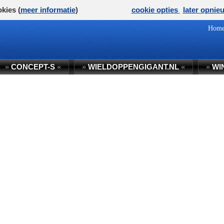
kies (
meer informatie
)
cookie opties
later opnie
Hom
»
CONCEPT-S
«
»
WIELDOPPENGIGANT.NL
«
»
WI