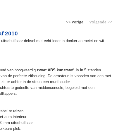
<< vorige
volgende >>
af 2010
itschuifbaar deksel met echt leder in donker antraciet en wit
eerd van hoogwaardig
zwart ABS kunststof
. Is in 5 standen
 van de perfecte zithouding. De armsteun is voorzien van een met
zit er achter in de steun een munthouder
chterste gedeelte van middenconsole, begeleid met een
elftappers.
abel te reizen.
t auto-interieur.
50 mm uitschuifbaar.
eikbare plek.