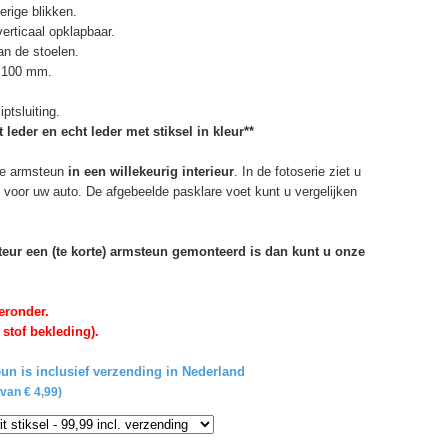
erige blikken.
erticaal opklapbaar.
n de stoelen.
. 100 mm.
ptsluiting.
 leder en echt leder met stiksel in kleur**
e armsteun
in een willekeurig interieur
. In de fotoserie ziet u
 voor uw auto. De afgebeelde pasklare voet kunt u vergelijken
rteur een (te korte) armsteun gemonteerd is dan kunt u onze
eronder.
 stof bekleding).
un is inclusief verzending in Nederland
van € 4,99)