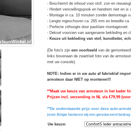
- Beschermt de inhoud voor stof, zon en nieuwsgi
- Hindert versnellingspook en handrem niet en is v
- Montage in ca. 10 minuten zonder demontage va
- Lengte ingeschoven ca. 265 mm en breedte ca
- Perfecte zithoogte door pasklare montagevoet.
- Deksel voorzien van aangename bekleding en cli
-
Keuze uit bekleding van stof, kunstleder, echt
(De foto's zijn
een voorbeeld
van de gemonteerd
links bovenaan de zwart/wit foto van de armsteun
met uw console).
NOTE: Indien er in uw auto af fabriek/af impo
armsteun daar NIET op monteren!!!
**Maak uw keuze van armsteun in het kader hi
Prijzen incl. verzending in NL v/a €79,99 (voor
**De onderstaande prijs voor deze auto-armste
(voor Belgie hanteren wij een gereduceerd bedrag 
Uw keuze
: