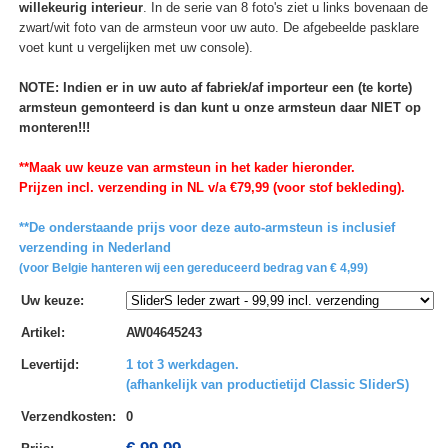
willekeurig interieur
. In de serie van 8 foto's ziet u links bovenaan de
zwart/wit foto van de armsteun voor uw auto. De afgebeelde pasklare
voet kunt u vergelijken met uw console).
NOTE: Indien er in uw auto af fabriek/af importeur een (te korte)
armsteun gemonteerd is dan kunt u onze armsteun daar NIET op
monteren!!!
**Maak uw keuze van armsteun in het kader hieronder.
Prijzen incl. verzending in NL v/a €79,99 (voor stof bekleding).
**De onderstaande prijs voor deze auto-armsteun is inclusief
verzending in Nederland
(voor Belgie hanteren wij een gereduceerd bedrag van € 4,99)
Uw keuze
:
Artikel
:
AW04645243
Levertijd
:
1 tot 3 werkdagen.
(afhankelijk van productietijd Classic SliderS)
Verzendkosten
:
0