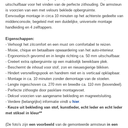
uitschuifbaar voor het vinden van de perfecte zithouding. De armsteun
is voorzien van een met velours beklede opbergruimte.
Eenvoudige montage in circa 10 minuten op het achterste gedeelte van
middenconsole, begeleid met een duidelijke, universele montage
handleiding en 4 zelftappers.
Eigenschappen:
- Verhoogt het zitcomfort en een must om comfortabel te reizen.
- Mooie, chique en betaalbare opwaardering van het auto-interieur.
- Ergonomisch gevormd en in lengte richting ca. 50 mm uitschuifbaar.
- Creëert extra opbergruimte op een makkelijk bereikbare plek.
- Beschermt de inhoud voor stof, zon en nieuwsgierige blikken.
- Hindert versnellingspook en handrem niet en is verticaal opklapbaar.
- Montage in ca. 10 minuten zonder demontage van de stoelen.
- Lengte ingeschoven ca. 270 mm en breedte ca. 110 mm (bovendeel).
- Perfecte zithoogte door pasklare montagevoet.
- Deksel voorzien van aangename bekleding en magneetsluiting.
- Verdere (belangrijke) informatie vindt u
hier
.
-
Keuze uit bekleding van stof, kunstleder, echt leder en echt leder
met stiksel in kleur**
(De foto's zijn
een voorbeeld
van de gemonteerde armsteun
in een