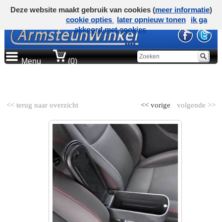
Deze website maakt gebruik van cookies (
meer informatie
)
cookie opties
later opnieuw tonen
ik ga
akkoord met cookies
Menu
(0)
AUTOMERK
<< terug naar overzicht
<< vorige
volgende >>