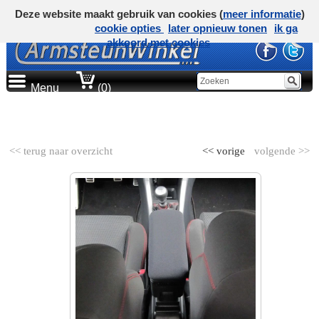
Deze website maakt gebruik van cookies (
meer informatie
)
cookie opties
later opnieuw tonen
ik ga
akkoord met cookies
Menu
(0)
AUTOMERK
<< terug naar overzicht
<< vorige
volgende >>