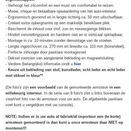
- Verhoogt het zitcomfort en een must om comfortabel te reizen.
- Mooie, chique en betaalbare opwaardering van het auto-interieur.
- Ergonomisch gevormd en in lengte richting ca. 50 mm uitschuifbaar.
- Creëert extra opbergruimte op een makkelijk bereikbare plek.
- Beschermt de inhoud voor stof, zon en nieuwsgierige blikken.
- Hindert versnellingspook en handrem niet en is verticaal opklapbaar.
- Montage in ca. 10 minuten zonder demontage van de stoelen.
- Lengte ingeschoven ca. 270 mm en breedte ca. 110 mm (bovendeel).
- Perfecte zithoogte door pasklare montagevoet.
- Deksel voorzien van aangename bekleding en magneetsluiting.
- Verdere (belangrijke) informatie vindt u
hier
.
-
Keuze uit bekleding van stof, kunstleder, echt leder en echt leder
met stiksel in kleur**
(De foto's zijn
een voorbeeld
van de gemonteerde armsteun
in een
willekeurig interieur
. In de serie van 8 foto's ziet u links bovenaan de
zwart/wit foto van de armsteun voor uw auto. De afgebeelde pasklare
voet kunt u vergelijken met uw console).
NOTE: Indien er in uw auto af fabriek/af importeur een (te korte)
armsteun gemonteerd is dan kunt u onze armsteun daar NIET op
monteren!!!