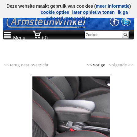
Deze website maakt gebruik van cookies (
meer informatie
)
cookie opties
later opnieuw tonen
ik ga
akkoord met cookies
Menu
(0)
AUTOMERK
<< terug naar overzicht
<< vorige
volgende >>