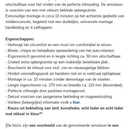
uitschuifbaar voor het vinden van de perfecte zithouding. De armsteun
is voorzien van een met velours beklede opbergruimte.
Eenvoudige montage in circa 10 minuten op het achterste gedeelte van
middenconsole, begeleid met een duidelijke, universele montage
handleiding en 4 zelftappers.
Eigenschappen:
- Verhoogt het zitcomfort en een must om comfortabel te reizen.
- Mooie, chique en betaalbare opwaardering van het auto-interieur.
- Ergonomisch gevormd en in lengte richting ca. 50 mm uitschuifbaar.
- Creëert extra opbergruimte op een makkelijk bereikbare plek.
- Beschermt de inhoud voor stof, zon en nieuwsgierige blikken.
- Hindert versnellingspook en handrem niet en is verticaal opklapbaar.
- Montage in ca. 10 minuten zonder demontage van de stoelen.
- Lengte ingeschoven ca. 270 mm en breedte ca. 110 mm (bovendeel).
- Perfecte zithoogte door pasklare montagevoet.
- Deksel voorzien van aangename bekleding en magneetsluiting.
- Verdere (belangrijke) informatie vindt u
hier
.
-
Keuze uit bekleding van stof, kunstleder, echt leder en echt leder
met stiksel in kleur**
(De foto's zijn
een voorbeeld
van de gemonteerde armsteun
in een