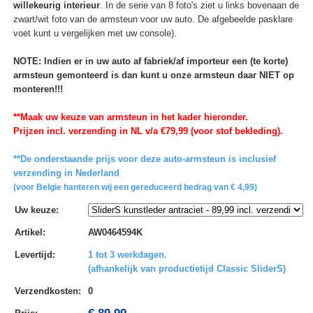
willekeurig interieur
. In de serie van 8 foto's ziet u links bovenaan de
zwart/wit foto van de armsteun voor uw auto. De afgebeelde pasklare
voet kunt u vergelijken met uw console).
NOTE: Indien er in uw auto af fabriek/af importeur een (te korte)
armsteun gemonteerd is dan kunt u onze armsteun daar NIET op
monteren!!!
**Maak uw keuze van armsteun in het kader hieronder.
Prijzen incl. verzending in NL v/a €79,99 (voor stof bekleding).
**De onderstaande prijs voor deze auto-armsteun is inclusief
verzending in Nederland
(voor Belgie hanteren wij een gereduceerd bedrag van € 4,99)
Uw keuze
:
Artikel
:
AW0464594K
Levertijd
:
1 tot 3 werkdagen.
(afhankelijk van productietijd Classic SliderS)
Verzendkosten
:
0