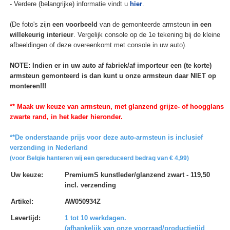
- Verdere (belangrijke) informatie vindt u
hier
.
(De foto's zijn
een voorbeeld
van de gemonteerde armsteun
in een
willekeurig interieur
. Vergelijk console op de 1e tekening bij de kleine
afbeeldingen of deze overeenkomt met console in uw auto).
NOTE: Indien er in uw auto af fabriek/af importeur een (te korte)
armsteun gemonteerd is dan kunt u onze armsteun daar NIET op
monteren!!!
** Maak uw keuze van armsteun, met glanzend grijze- of hoogglans
zwarte rand, in het kader hieronder.
**De onderstaande prijs voor deze auto-armsteun is inclusief
verzending in Nederland
(voor Belgie hanteren wij een gereduceerd bedrag van € 4,99)
Uw keuze
:
PremiumS kunstleder/glanzend zwart - 119,50
incl. verzending
Artikel
:
AW050934Z
Levertijd
:
1 tot 10 werkdagen.
(afhankelijk van onze voorraad/productietijd