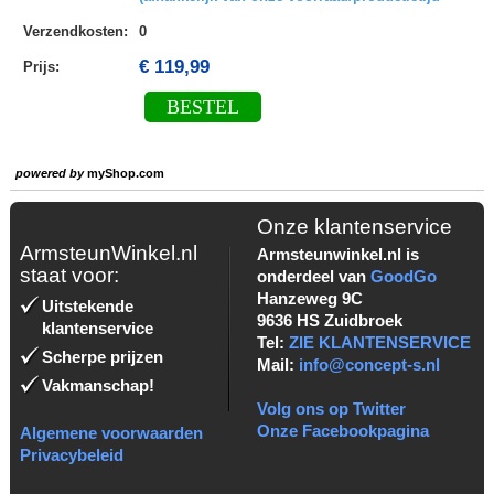
Verzendkosten
:
0
€ 119,99
Prijs:
BESTEL
powered by
myShop.com
Onze klantenservice
ArmsteunWinkel.nl
Armsteunwinkel.nl is
staat voor:
onderdeel van
GoodGo
Hanzeweg 9C
Uitstekende
9636 HS Zuidbroek
klantenservice
Tel:
ZIE KLANTENSERVICE
Scherpe prijzen
Mail:
info@concept-s.nl
Vakmanschap!
Volg ons op Twitter
Onze Facebookpagina
Algemene voorwaarden
Privacybeleid