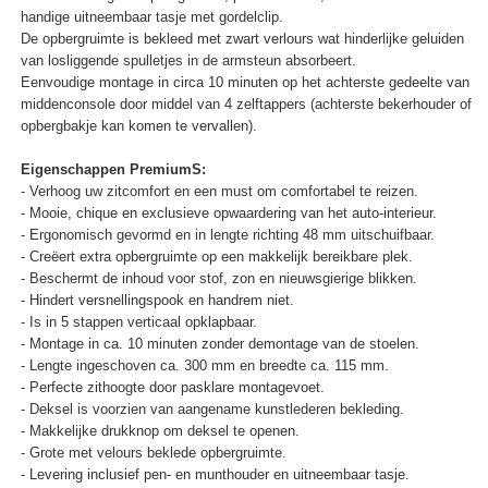
handige uitneembaar tasje met gordelclip.
De opbergruimte is bekleed met zwart verlours wat hinderlijke geluiden
van losliggende spulletjes in de armsteun absorbeert.
Eenvoudige montage in circa 10 minuten op het achterste gedeelte van
middenconsole door middel van 4 zelftappers (achterste bekerhouder of
opbergbakje kan komen te vervallen).
Eigenschappen PremiumS:
- Verhoog uw zitcomfort en een must om comfortabel te reizen.
- Mooie, chique en exclusieve opwaardering van het auto-interieur.
- Ergonomisch gevormd en in lengte richting 48 mm uitschuifbaar.
- Creëert extra opbergruimte op een makkelijk bereikbare plek.
- Beschermt de inhoud voor stof, zon en nieuwsgierige blikken.
- Hindert versnellingspook en handrem niet.
- Is in 5 stappen verticaal opklapbaar.
- Montage in ca. 10 minuten zonder demontage van de stoelen.
- Lengte ingeschoven ca. 300 mm en breedte ca. 115 mm.
- Perfecte zithoogte door pasklare montagevoet.
- Deksel is voorzien van aangename kunstlederen bekleding.
- Makkelijke drukknop om deksel te openen.
- Grote met velours beklede opbergruimte.
- Levering inclusief pen- en munthouder en uitneembaar tasje.