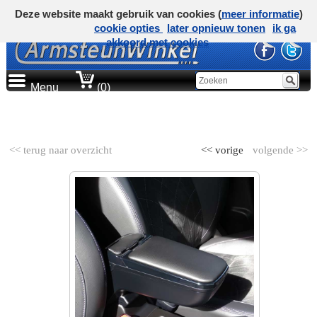
Deze website maakt gebruik van cookies (
meer informatie
)
cookie opties
later opnieuw tonen
ik ga
akkoord met cookies
Menu
(0)
AUTOMERK
<< terug naar overzicht
<< vorige
volgende >>