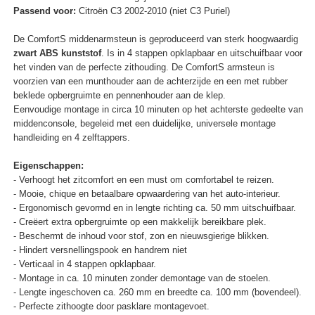
Passend voor:
Citroën C3 2002-2010 (niet C3 Puriel)
De ComfortS middenarmsteun is geproduceerd van sterk hoogwaardig
zwart ABS kunststof
. Is in 4 stappen opklapbaar en uitschuifbaar voor
het vinden van de perfecte zithouding. De ComfortS armsteun is
voorzien van een munthouder aan de achterzijde en een met rubber
beklede opbergruimte en pennenhouder aan de klep.
Eenvoudige montage in circa 10 minuten op het achterste gedeelte van
middenconsole, begeleid met een duidelijke, universele montage
handleiding en 4 zelftappers.
Eigenschappen:
- Verhoogt het zitcomfort en een must om comfortabel te reizen.
- Mooie, chique en betaalbare opwaardering van het auto-interieur.
- Ergonomisch gevormd en in lengte richting ca. 50 mm uitschuifbaar.
- Creëert extra opbergruimte op een makkelijk bereikbare plek.
- Beschermt de inhoud voor stof, zon en nieuwsgierige blikken.
- Hindert versnellingspook en handrem niet
- Verticaal in 4 stappen opklapbaar.
- Montage in ca. 10 minuten zonder demontage van de stoelen.
- Lengte ingeschoven ca. 260 mm en breedte ca. 100 mm (bovendeel).
- Perfecte zithoogte door pasklare montagevoet.