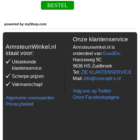
BESTEL
powered by
myShop.com
Onze klantenservice
ArmsteunWinkel.nl
Armsteunwinkel.nl is
staat voor:
onderdeel van
GoodGo
Hanzeweg 9C
Uitstekende
9636 HS Zuidbroek
klantenservice
Tel:
ZIE KLANTENSERVICE
Scherpe prijzen
Mail:
info@concept-s.nl
Vakmanschap!
Volg ons op Twitter
Onze Facebookpagina
Algemene voorwaarden
Privacybeleid