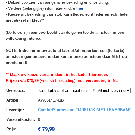
- Deksel voorzien van aangename bekleding en clipsluiting.
- Verdere (belangrijke) informatie vindt u
hier
.
-
Keuze uit bekleding van stof, kunstleder, echt leder en echt leder
met stiksel in kleur**
(De foto's zijn
een voorbeeld
van de gemonteerde armsteun
in een
willekeurig interieur
NOTE: Indien er in uw auto af fabriek/af importeur een (te korte)
armsteun gemonteerd is dan kunt u onze armsteun daar NIET op
monteren!!!
** Maak uw keuze van armsteun in het kader hieronder.
Prijzen v/a €79,99
(voor stof bekleding)
incl. verzending in NL
.
Uw keuze
:
Artikel
:
AW05141741B
Levertijd
:
ComfortS armsteun TIJDELIJK NIET LEVERBAAR
Verzendkosten
:
0
€ 79,99
Prijs: