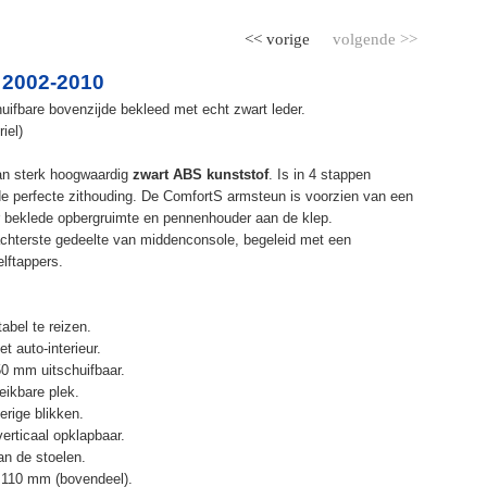
<< vorige
volgende >>
 2002-2010
ifbare bovenzijde bekleed met echt zwart leder.
iel)
an sterk hoogwaardig
zwart ABS kunststof
. Is in 4 stappen
de perfecte zithouding. De ComfortS armsteun is voorzien van een
r beklede opbergruimte en pennenhouder aan de klep.
chterste gedeelte van middenconsole, begeleid met een
elftappers.
abel te reizen.
t auto-interieur.
50 mm uitschuifbaar.
eikbare plek.
erige blikken.
erticaal opklapbaar.
n de stoelen.
 110 mm (bovendeel).