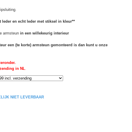
psluiting.
 leder en echt leder met stiksel in kleur**
e armsteun
in een willekeurig interieur
rteur een (te korte) armsteun gemonteerd is dan kunt u onze
ieronder.
rzending in NL
.
DELIJK NIET LEVERBAAR