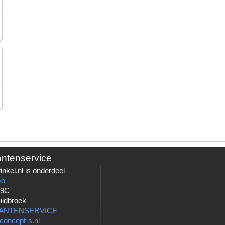
antenservice
nkel.nl is onderdeel
Go
 9C
uidbroek
LANTENSERVICE
concept-s.nl