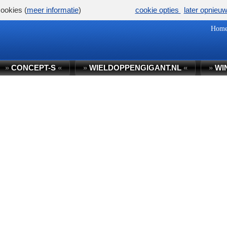
ookies (
meer informatie
)
cookie opties
later opnieu
Hom
»
CONCEPT-S
«
»
WIELDOPPENGIGANT.NL
«
»
WI