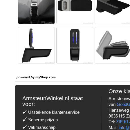
powered by
myShop.com
Onze kl
ArmsteunWinkel.nl staat
Armsteunwi
voor:
van
Good
Hanzeweg
Uitstekende klantenservice
9636 HS Z
Scherpe prijzen
Tel:
ZIE K
Vakmanschap!
Mail:
info@