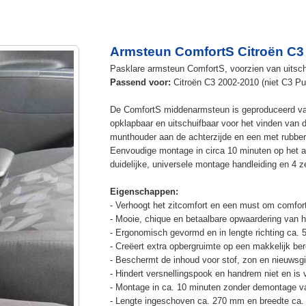
Armsteun ComfortS Citroën C3
Pasklare armsteun ComfortS, voorzien van uitschu
Passend voor:
Citroën C3 2002-2010 (niet C3 Pur
De ComfortS middenarmsteun is geproduceerd v
opklapbaar en uitschuifbaar voor het vinden van 
munthouder aan de achterzijde en een met rubbe
Eenvoudige montage in circa 10 minuten op het a
duidelijke, universele montage handleiding en 4 z
Eigenschappen:
- Verhoogt het zitcomfort en een must om comfort
- Mooie, chique en betaalbare opwaardering van he
- Ergonomisch gevormd en in lengte richting ca. 
- Creëert extra opbergruimte op een makkelijk ber
- Beschermt de inhoud voor stof, zon en nieuwsgi
- Hindert versnellingspook en handrem niet en is v
- Montage in ca. 10 minuten zonder demontage va
- Lengte ingeschoven ca. 270 mm en breedte ca.