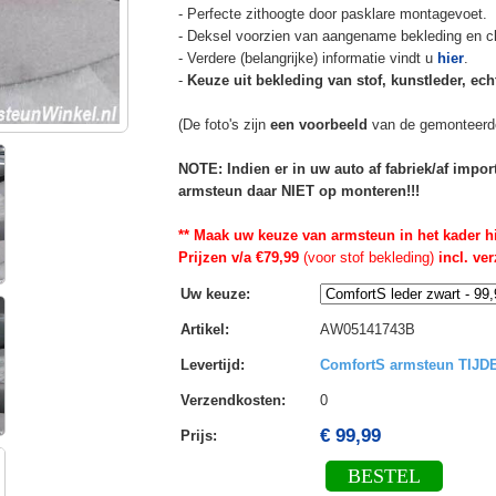
- Perfecte zithoogte door pasklare montagevoet.
- Deksel voorzien van aangename bekleding en cli
- Verdere (belangrijke) informatie vindt u
hier
.
-
Keuze uit bekleding van stof, kunstleder, echt
(De foto's zijn
een voorbeeld
van de gemonteerd
NOTE: Indien er in uw auto af fabriek/af impo
armsteun daar NIET op monteren!!!
** Maak uw keuze van armsteun in het kader h
Prijzen v/a €79,99
(voor stof bekleding)
incl. ve
Uw keuze
:
Artikel
:
AW05141743B
Levertijd
:
ComfortS armsteun TIJ
Verzendkosten
:
0
€ 99,99
Prijs:
BESTEL