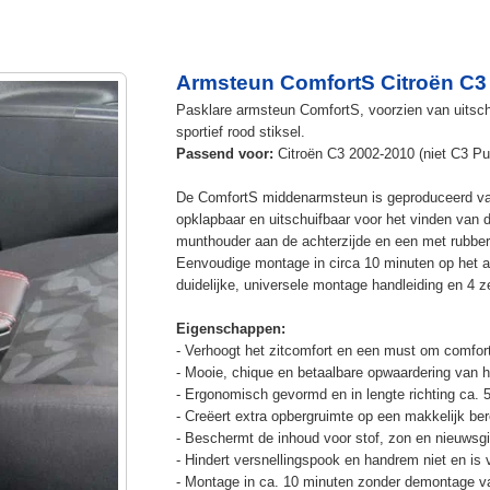
Armsteun ComfortS Citroën C3
Pasklare armsteun ComfortS, voorzien van uitschu
sportief rood stiksel.
Passend voor:
Citroën C3 2002-2010 (niet C3 Pur
De ComfortS middenarmsteun is geproduceerd v
opklapbaar en uitschuifbaar voor het vinden van 
munthouder aan de achterzijde en een met rubbe
Eenvoudige montage in circa 10 minuten op het a
duidelijke, universele montage handleiding en 4 z
Eigenschappen:
- Verhoogt het zitcomfort en een must om comfort
- Mooie, chique en betaalbare opwaardering van he
- Ergonomisch gevormd en in lengte richting ca. 
- Creëert extra opbergruimte op een makkelijk ber
- Beschermt de inhoud voor stof, zon en nieuwsgi
- Hindert versnellingspook en handrem niet en is v
- Montage in ca. 10 minuten zonder demontage va