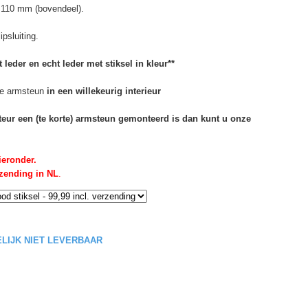
 110 mm (bovendeel).
psluiting.
 leder en echt leder met stiksel in kleur**
e armsteun
in een willekeurig interieur
rteur een (te korte) armsteun gemonteerd is dan kunt u onze
ieronder.
rzending in NL
.
DELIJK NIET LEVERBAAR