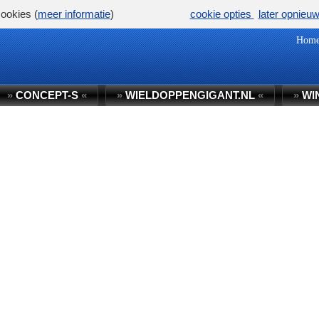
ookies (
meer informatie
)
cookie opties
later opnieu
Hom
»
CONCEPT-S
«
»
WIELDOPPENGIGANT.NL
«
»
WI