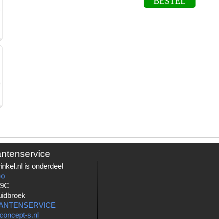
BESTEL
antenservice
nkel.nl is onderdeel
Go
 9C
uidbroek
LANTENSERVICE
concept-s.nl