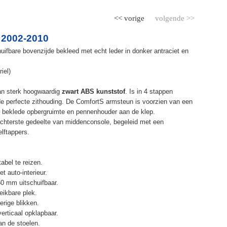
<< vorige
volgende >>
 2002-2010
ifbare bovenzijde bekleed met echt leder in donker antraciet en
iel)
an sterk hoogwaardig
zwart ABS kunststof
. Is in 4 stappen
de perfecte zithouding. De ComfortS armsteun is voorzien van een
r beklede opbergruimte en pennenhouder aan de klep.
chterste gedeelte van middenconsole, begeleid met een
elftappers.
abel te reizen.
t auto-interieur.
50 mm uitschuifbaar.
eikbare plek.
erige blikken.
erticaal opklapbaar.
n de stoelen.