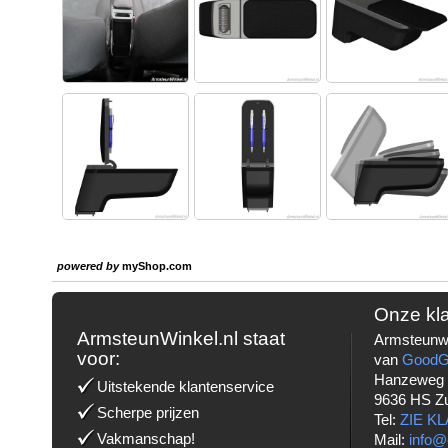
powered by
myShop.com
Onze kl
ArmsteunWinkel.nl staat
Armsteunwi
voor:
van
Good
Hanzeweg
Uitstekende klantenservice
9636 HS Z
Scherpe prijzen
Tel:
ZIE K
Vakmanschap!
Mail:
info@