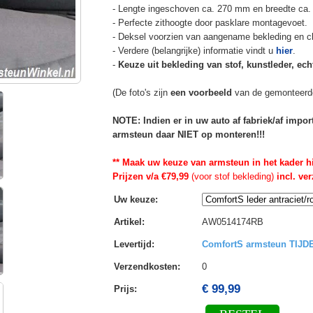
- Lengte ingeschoven ca. 270 mm en breedte ca.
- Perfecte zithoogte door pasklare montagevoet.
- Deksel voorzien van aangename bekleding en cli
- Verdere (belangrijke) informatie vindt u
hier
.
-
Keuze uit bekleding van stof, kunstleder, echt
(De foto's zijn
een voorbeeld
van de gemonteerd
NOTE: Indien er in uw auto af fabriek/af impo
armsteun daar NIET op monteren!!!
** Maak uw keuze van armsteun in het kader h
Prijzen v/a €79,99
(voor stof bekleding)
incl. ve
Uw keuze
:
Artikel
:
AW0514174RB
Levertijd
:
ComfortS armsteun TIJ
Verzendkosten
:
0
€ 99,99
Prijs: