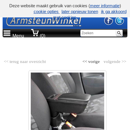
Deze website maakt gebruik van cookies (
meer informatie
)
cookie opties
later opnieuw tonen
ik ga akkoord
met cookies
Menu
(0)
AUTOMERK
<< terug naar overzicht
<< vorige
volgende >>