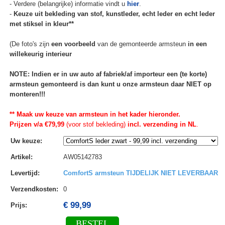
- Verdere (belangrijke) informatie vindt u
hier
.
-
Keuze uit bekleding van stof, kunstleder, echt leder en echt leder
met stiksel in kleur**
(De foto's zijn
een voorbeeld
van de gemonteerde armsteun
in een
willekeurig interieur
NOTE: Indien er in uw auto af fabriek/af importeur een (te korte)
armsteun gemonteerd is dan kunt u onze armsteun daar NIET op
monteren!!!
** Maak uw keuze van armsteun in het kader hieronder.
Prijzen v/a €79,99
(voor stof bekleding)
incl. verzending in NL
.
Uw keuze
:
Artikel
:
AW05142783
Levertijd
:
ComfortS armsteun TIJDELIJK NIET LEVERBAAR
Verzendkosten
:
0
€ 99,99
Prijs:
BESTEL