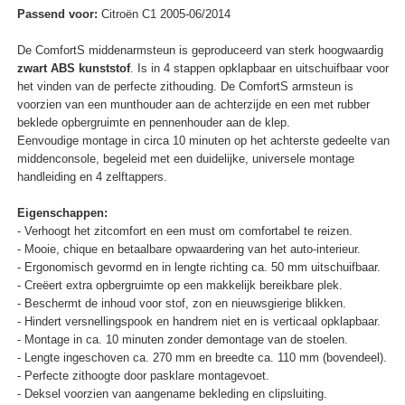
Passend voor:
Citroën C1 2005-06/2014
De ComfortS middenarmsteun is geproduceerd van sterk hoogwaardig
zwart ABS kunststof
. Is in 4 stappen opklapbaar en uitschuifbaar voor
het vinden van de perfecte zithouding. De ComfortS armsteun is
voorzien van een munthouder aan de achterzijde en een met rubber
beklede opbergruimte en pennenhouder aan de klep.
Eenvoudige montage in circa 10 minuten op het achterste gedeelte van
middenconsole, begeleid met een duidelijke, universele montage
handleiding en 4 zelftappers.
Eigenschappen:
- Verhoogt het zitcomfort en een must om comfortabel te reizen.
- Mooie, chique en betaalbare opwaardering van het auto-interieur.
- Ergonomisch gevormd en in lengte richting ca. 50 mm uitschuifbaar.
- Creëert extra opbergruimte op een makkelijk bereikbare plek.
- Beschermt de inhoud voor stof, zon en nieuwsgierige blikken.
- Hindert versnellingspook en handrem niet en is verticaal opklapbaar.
- Montage in ca. 10 minuten zonder demontage van de stoelen.
- Lengte ingeschoven ca. 270 mm en breedte ca. 110 mm (bovendeel).
- Perfecte zithoogte door pasklare montagevoet.
- Deksel voorzien van aangename bekleding en clipsluiting.