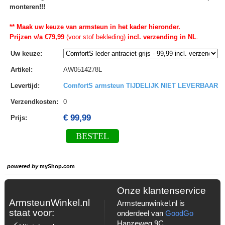
monteren!!!
** Maak uw keuze van armsteun in het kader hieronder.
Prijzen v/a €79,99
(voor stof bekleding)
incl. verzending in NL
.
Uw keuze
:
Artikel
:
AW0514278L
Levertijd
:
ComfortS armsteun TIJDELIJK NIET LEVERBAAR
Verzendkosten
:
0
€ 99,99
Prijs:
BESTEL
powered by
myShop.com
Onze klantenservice
ArmsteunWinkel.nl
Armsteunwinkel.nl is
staat voor:
onderdeel van
GoodGo
Hanzeweg 9C