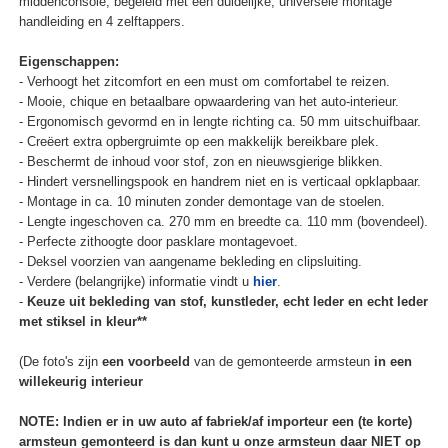
middenconsole, begeleid met een duidelijke, universele montage
handleiding en 4 zelftappers.
Eigenschappen:
- Verhoogt het zitcomfort en een must om comfortabel te reizen.
- Mooie, chique en betaalbare opwaardering van het auto-interieur.
- Ergonomisch gevormd en in lengte richting ca. 50 mm uitschuifbaar.
- Creëert extra opbergruimte op een makkelijk bereikbare plek.
- Beschermt de inhoud voor stof, zon en nieuwsgierige blikken.
- Hindert versnellingspook en handrem niet en is verticaal opklapbaar.
- Montage in ca. 10 minuten zonder demontage van de stoelen.
- Lengte ingeschoven ca. 270 mm en breedte ca. 110 mm (bovendeel).
- Perfecte zithoogte door pasklare montagevoet.
- Deksel voorzien van aangename bekleding en clipsluiting.
- Verdere (belangrijke) informatie vindt u
hier
.
-
Keuze uit bekleding van stof, kunstleder, echt leder en echt leder
met stiksel in kleur**
(De foto's zijn
een voorbeeld
van de gemonteerde armsteun
in een
willekeurig interieur
NOTE: Indien er in uw auto af fabriek/af importeur een (te korte)
armsteun gemonteerd is dan kunt u onze armsteun daar NIET op