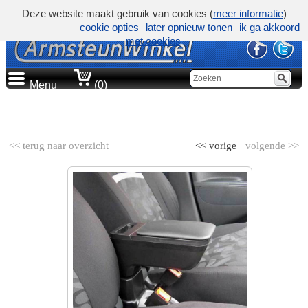
Deze website maakt gebruik van cookies (
meer informatie
)
cookie opties
later opnieuw tonen
ik ga akkoord
met cookies
Menu
(0)
AUTOMERK
<< terug naar overzicht
<< vorige
volgende >>