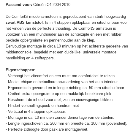
Passend voor:
Citroën C4 2004-2010
De ComfortS middenarmsteun is geproduceerd van sterk hoogwaardig
zwart ABS kunststof
. Is in 4 stappen opklapbaar en uitschuifbaar voor
het vinden van de perfecte zithouding. De ComfortS armsteun is
voorzien van een munthouder aan de achterzijde en een met rubber
beklede opbergruimte en pennenhouder aan de klep.
Eenvoudige montage in circa 10 minuten op het achterste gedeelte van
middenconsole, begeleid met een duidelijke, universele montage
handleiding en 4 zelftappers.
Eigenschappen:
- Verhoogt het zitcomfort en een must om comfortabel te reizen.
- Mooie, chique en betaalbare opwaardering van het auto-interieur.
- Ergonomisch gevormd en in lengte richting ca. 50 mm uitschuifbaar.
- Creëert extra opbergruimte op een makkelijk bereikbare plek.
- Beschermt de inhoud voor stof, zon en nieuwsgierige blikken.
- Hindert versnellingspook en handrem niet
- Verticaal in 4 stappen opklapbaar.
- Montage in ca. 10 minuten zonder demontage van de stoelen.
- Lengte ingeschoven ca. 260 mm en breedte ca. 100 mm (bovendeel).
- Perfecte zithoogte door pasklare montagevoet.