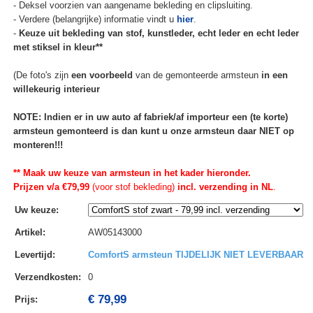
- Deksel voorzien van aangename bekleding en clipsluiting.
- Verdere (belangrijke) informatie vindt u
hier
.
-
Keuze uit bekleding van stof, kunstleder, echt leder en echt leder
met stiksel in kleur**
(De foto's zijn
een voorbeeld
van de gemonteerde armsteun
in een
willekeurig interieur
NOTE: Indien er in uw auto af fabriek/af importeur een (te korte)
armsteun gemonteerd is dan kunt u onze armsteun daar NIET op
monteren!!!
** Maak uw keuze van armsteun in het kader hieronder.
Prijzen v/a €79,99
(voor stof bekleding)
incl. verzending in NL
.
Uw keuze
:
Artikel
:
AW05143000
Levertijd
:
ComfortS armsteun TIJDELIJK NIET LEVERBAAR
Verzendkosten
:
0
€ 79,99
Prijs: