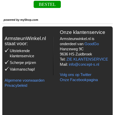
BESTEL
powered by
myShop.com
Onze klantenservice
ArmsteunWinkel.nl
Armsteunwinkel.nl is
staat voor:
onderdeel van
GoodGo
Hanzeweg 9C
Uitstekende
9636 HS Zuidbroek
klantenservice
Tel:
ZIE KLANTENSERVICE
Scherpe prijzen
Mail:
info@concept-s.nl
Vakmanschap!
Volg ons op Twitter
Onze Facebookpagina
Algemene voorwaarden
Privacybeleid