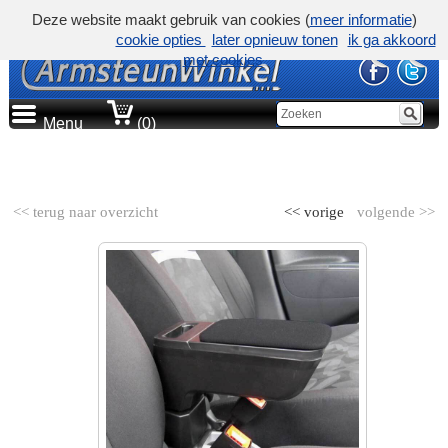
Deze website maakt gebruik van cookies (
meer informatie
)
cookie opties
later opnieuw tonen
ik ga akkoord
met cookies
Menu
(0)
AUTOMERK
<< terug naar overzicht
<< vorige
volgende >>