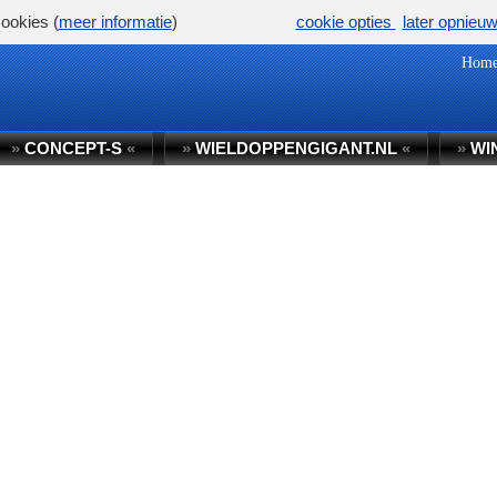
ookies (
meer informatie
)
cookie opties
later opnieu
Hom
»
CONCEPT-S
«
»
WIELDOPPENGIGANT.NL
«
»
WI