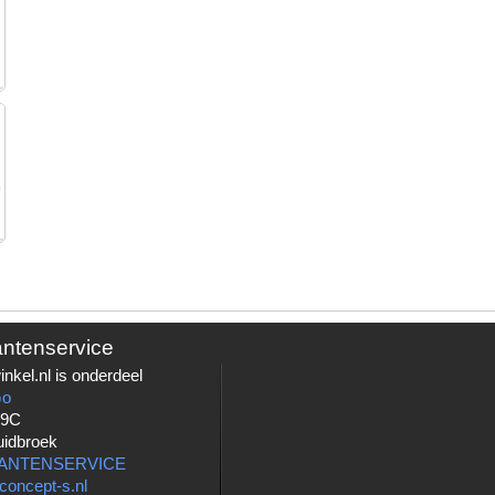
antenservice
nkel.nl is onderdeel
Go
 9C
uidbroek
LANTENSERVICE
concept-s.nl