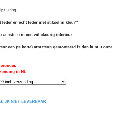
psluiting.
 leder en echt leder met stiksel in kleur**
e armsteun
in een willekeurig interieur
rteur een (te korte) armsteun gemonteerd is dan kunt u onze
ieronder.
rzending in NL
.
DELIJK NIET LEVERBAAR