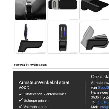
powered by
myShop.com
Onze kl
ArmsteunWinkel.nl staat
Armsteunwi
voor:
van
Good
Hanzeweg
Uitstekende klantenservice
9636 HS Z
Scherpe prijzen
Tel:
ZIE K
Vakmanschap!
Mail:
info@