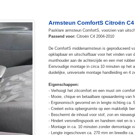
Armsteun ComfortS Citroën C4
Pasklare armsteun ComfortS, voorzien van uitschu
Passend voor:
Citroën C4 2004-2010
De ComfortS middenarmsteun is geproduceerd v
opklapbaar en uitschuifbaar voor het vinden van 
munthouder aan de achterzijde en een met rubbe
Eenvoudige montage in circa 10 minuten op het a
duidelijke, universele montage handleiding en 4 z
Eigenschappen:
- Verhoogt het zitcomfort en een must om comfort
- Mooie, chique en betaalbare opwaardering van he
- Ergonomisch gevormd en in lengte richting ca. 
- Creëert extra opbergruimte op een makkelijk ber
- Beschermt de inhoud voor stof, zon en nieuwsgi
- Hindert versnellingspook en handrem niet en is v
- Montage in ca. 10 minuten zonder demontage va
- Lengte ingeschoven ca. 270 mm en breedte ca.