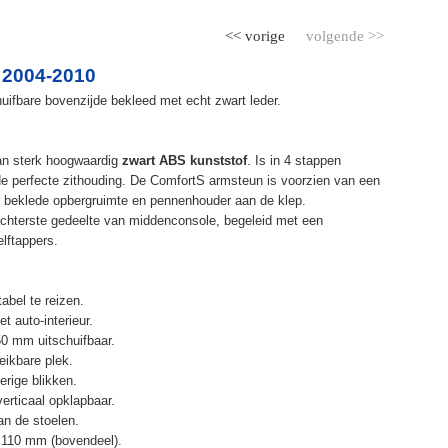
<< vorige
volgende >>
 2004-2010
ifbare bovenzijde bekleed met echt zwart leder.
an sterk hoogwaardig
zwart ABS kunststof
. Is in 4 stappen
de perfecte zithouding. De ComfortS armsteun is voorzien van een
r beklede opbergruimte en pennenhouder aan de klep.
chterste gedeelte van middenconsole, begeleid met een
elftappers.
abel te reizen.
t auto-interieur.
50 mm uitschuifbaar.
eikbare plek.
erige blikken.
erticaal opklapbaar.
n de stoelen.
 110 mm (bovendeel).