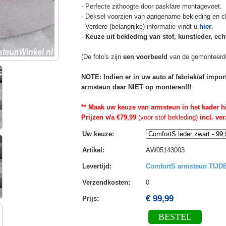
- Perfecte zithoogte door pasklare montagevoet.
- Deksel voorzien van aangename bekleding en cli
- Verdere (belangrijke) informatie vindt u
hier
.
-
Keuze uit bekleding van stof, kunstleder, echt
(De foto's zijn
een voorbeeld
van de gemonteerd
NOTE: Indien er in uw auto af fabriek/af impo
armsteun daar NIET op monteren!!!
** Maak uw keuze van armsteun in het kader h
Prijzen v/a €79,99
(voor stof bekleding)
incl. ve
Uw keuze
:
Artikel
:
AW05143003
Levertijd
:
ComfortS armsteun TIJ
Verzendkosten
:
0
€ 99,99
Prijs:
BESTEL