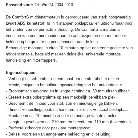
Passend voor:
Citroën C4 2004-2010
De ComfortS middenarmsteun is geproduceerd van sterk hoogwaardig
zwart ABS kunststof
. Is in 4 stappen opklapbaar en uitschuifbaar voor
het vinden van de perfecte zithouding. De ComfortS armsteun is
voorzien van een munthouder aan de achterzijde en een met rubber
beklede opbergruimte en pennenhouder aan de klep.
Eenvoudige montage in circa 10 minuten op het achterste gedeelte van
middenconsole, begeleid met een duidelijke, universele montage
handleiding en 4 zelftappers.
Eigenschappen:
- Verhoogt het zitcomfort en een must om comfortabel te reizen.
- Mooie, chique en betaalbare opwaardering van het auto-interieur.
- Ergonomisch gevormd en in lengte richting ca. 50 mm uitschuifbaar.
- Creëert extra opbergruimte op een makkelijk bereikbare plek.
- Beschermt de inhoud voor stof, zon en nieuwsgierige blikken.
- Hindert versnellingspook en handrem niet en is verticaal opklapbaar.
- Montage in ca. 10 minuten zonder demontage van de stoelen.
- Lengte ingeschoven ca. 270 mm en breedte ca. 110 mm (bovendeel).
- Perfecte zithoogte door pasklare montagevoet.
- Deksel voorzien van aangename bekleding en clipsluiting.