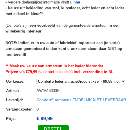
- Verdere (belangrijke) informatie vindt u
hier
.
-
Keuze uit bekleding van stof, kunstleder, echt leder en echt leder
met stiksel in kleur**
(De foto's zijn
een voorbeeld
van de gemonteerde armsteun
in een
willekeurig interieur
NOTE: Indien er in uw auto af fabriek/af importeur een (te korte)
armsteun gemonteerd is dan kunt u onze armsteun daar NIET op
monteren!!!
** Maak uw keuze van armsteun in het kader hieronder.
Prijzen v/a €79,99
(voor stof bekleding)
incl. verzending in NL
.
Uw keuze
:
Artikel
:
AW0514300R
Levertijd
:
ComfortS armsteun TIJDELIJK NIET LEVERBAAR
Verzendkosten
:
0
€ 99,99
Prijs:
BESTEL