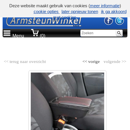
Deze website maakt gebruik van cookies (
meer informatie
)
cookie opties
later opnieuw tonen
ik ga akkoord
met cookies
Menu
(0)
AUTOMERK
<< terug naar overzicht
<< vorige
volgende >>