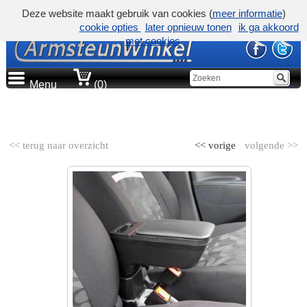
Deze website maakt gebruik van cookies (
meer informatie
)
cookie opties
later opnieuw tonen
ik ga akkoord
met cookies
Menu
(0)
AUTOMERK
<< terug naar overzicht
<< vorige
volgende >>