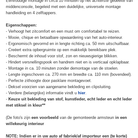
Eenvoudige montage in circa 10 minuten op het achterste gedeelte van
middenconsole, begeleid met een duidelijke, universele montage
handleiding en 4 zelftappers.
Eigenschappen:
- Verhoogt het zitcomfort en een must om comfortabel te reizen.
- Mooie, chique en betaalbare opwaardering van het auto-interieur.
- Ergonomisch gevormd en in lengte richting ca. 50 mm uitschuifbaar.
- Creëert extra opbergruimte op een makkelijk bereikbare plek.
- Beschermt de inhoud voor stof, zon en nieuwsgierige blikken.
- Hindert versnellingspook en handrem niet en is verticaal opklapbaar.
- Montage in ca. 10 minuten zonder demontage van de stoelen.
- Lengte ingeschoven ca. 270 mm en breedte ca. 110 mm (bovendeel).
- Perfecte zithoogte door pasklare montagevoet.
- Deksel voorzien van aangename bekleding en clipsluiting.
- Verdere (belangrijke) informatie vindt u
hier
.
-
Keuze uit bekleding van stof, kunstleder, echt leder en echt leder
met stiksel in kleur**
(De foto's zijn
een voorbeeld
van de gemonteerde armsteun
in een
willekeurig interieur
NOTE: Indien er in uw auto af fabriek/af importeur een (te korte)