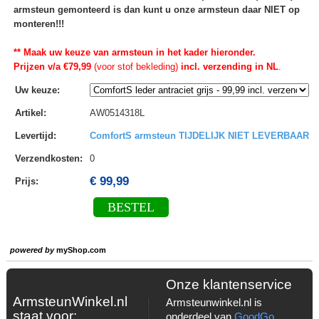
armsteun gemonteerd is dan kunt u onze armsteun daar NIET op
monteren!!!
** Maak uw keuze van armsteun in het kader hieronder.
Prijzen v/a €79,99
(voor stof bekleding)
incl. verzending in NL
.
Uw keuze
:
Artikel
:
AW0514318L
Levertijd
:
ComfortS armsteun TIJDELIJK NIET LEVERBAAR
Verzendkosten
:
0
€ 99,99
Prijs:
BESTEL
powered by
myShop.com
Onze klantenservice
ArmsteunWinkel.nl
Armsteunwinkel.nl is
staat voor:
onderdeel van
GoodGo