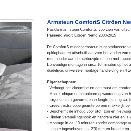
Armsteun ComfortS Citröen N
Pasklare armsteun ComfortS, voorzien van uitschu
Passend voor:
Citröen Nemo 2008-2015
De ComfortS middenarmsteun is geproduceerd v
opklapbaar en uitschuifbaar voor het vinden van 
munthouder aan de achterzijde en een met rubbe
Eenvoudige montage in circa 10 minuten op het a
duidelijke, universele montage handleiding en 4 z
Eigenschappen:
- Verhoogt het zitcomfort en een must om comfort
- Mooie, chique en betaalbare opwaardering van he
- Ergonomisch gevormd en in lengte richting ca. 
- Creëert extra opbergruimte op een makkelijk ber
- Beschermt de inhoud voor stof, zon en nieuwsgi
- Hindert versnellingspook en handrem niet en is v
- Montage in ca. 10 minuten zonder demontage va
- Lengte ingeschoven ca. 270 mm en breedte ca.