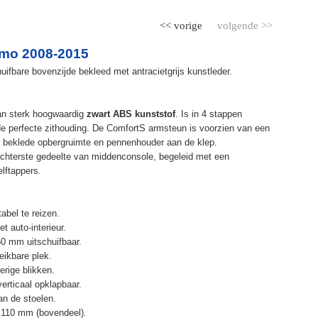
<< vorige
volgende >>
emo 2008-2015
ifbare bovenzijde bekleed met antracietgrijs kunstleder.
an sterk hoogwaardig
zwart ABS kunststof
. Is in 4 stappen
de perfecte zithouding. De ComfortS armsteun is voorzien van een
r beklede opbergruimte en pennenhouder aan de klep.
chterste gedeelte van middenconsole, begeleid met een
elftappers.
abel te reizen.
t auto-interieur.
50 mm uitschuifbaar.
eikbare plek.
erige blikken.
erticaal opklapbaar.
n de stoelen.
 110 mm (bovendeel).