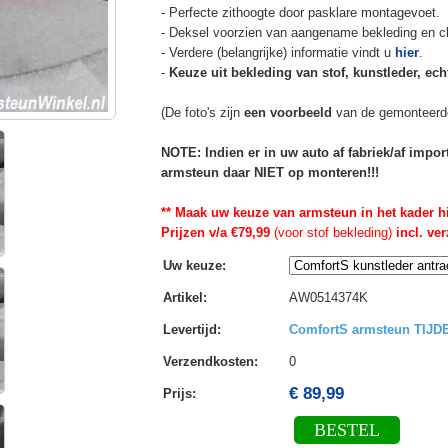
- Perfecte zithoogte door pasklare montagevoet.
- Deksel voorzien van aangename bekleding en cli
- Verdere (belangrijke) informatie vindt u
hier
.
-
Keuze uit bekleding van stof, kunstleder, echt
(De foto's zijn
een voorbeeld
van de gemonteerd
NOTE: Indien er in uw auto af fabriek/af impo
armsteun daar NIET op monteren!!!
** Maak uw keuze van armsteun in het kader h
Prijzen v/a €79,99
(voor stof bekleding)
incl. ve
Uw keuze
:
Artikel
:
AW0514374K
Levertijd
:
ComfortS armsteun TIJ
Verzendkosten
:
0
€ 89,99
Prijs:
BESTEL