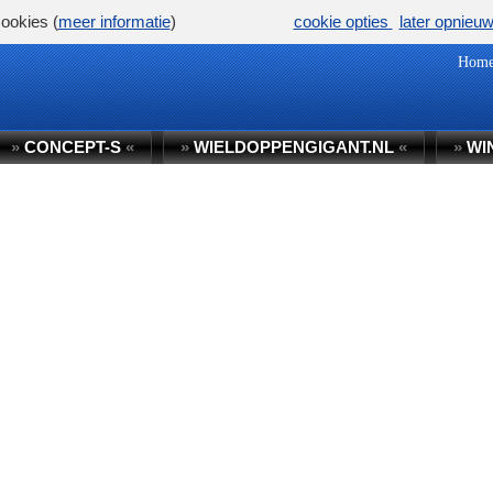
ookies (
meer informatie
)
cookie opties
later opnieu
Hom
»
CONCEPT-S
«
»
WIELDOPPENGIGANT.NL
«
»
WI