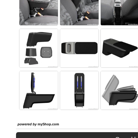
powered by
myShop.com