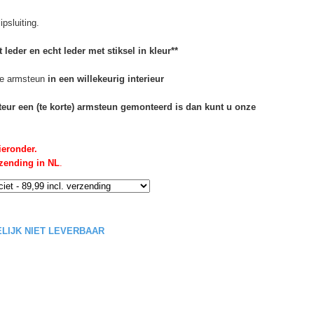
psluiting.
 leder en echt leder met stiksel in kleur**
e armsteun
in een willekeurig interieur
rteur een (te korte) armsteun gemonteerd is dan kunt u onze
ieronder.
rzending in NL
.
DELIJK NIET LEVERBAAR