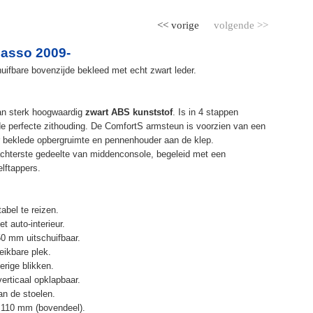
<< vorige
volgende >>
casso 2009-
ifbare bovenzijde bekleed met echt zwart leder.
an sterk hoogwaardig
zwart ABS kunststof
. Is in 4 stappen
de perfecte zithouding. De ComfortS armsteun is voorzien van een
r beklede opbergruimte en pennenhouder aan de klep.
chterste gedeelte van middenconsole, begeleid met een
elftappers.
abel te reizen.
t auto-interieur.
50 mm uitschuifbaar.
eikbare plek.
erige blikken.
erticaal opklapbaar.
n de stoelen.
 110 mm (bovendeel).