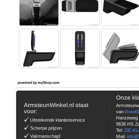
powered by
myShop.com
Onze kl
ArmsteunWinkel.nl staat
Armsteunwi
voor:
van
Good
Hanzeweg
Uitstekende klantenservice
9636 HS Z
Scherpe prijzen
Tel:
ZIE K
Vakmanschap!
Mail:
info@