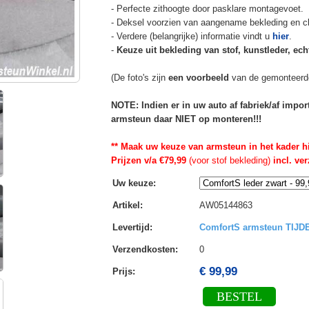
- Perfecte zithoogte door pasklare montagevoet.
- Deksel voorzien van aangename bekleding en cli
- Verdere (belangrijke) informatie vindt u
hier
.
-
Keuze uit bekleding van stof, kunstleder, echt
(De foto's zijn
een voorbeeld
van de gemonteerd
NOTE: Indien er in uw auto af fabriek/af impo
armsteun daar NIET op monteren!!!
** Maak uw keuze van armsteun in het kader h
Prijzen v/a €79,99
(voor stof bekleding)
incl. ve
Uw keuze
:
Artikel
:
AW05144863
Levertijd
:
ComfortS armsteun TIJ
Verzendkosten
:
0
€ 99,99
Prijs:
BESTEL