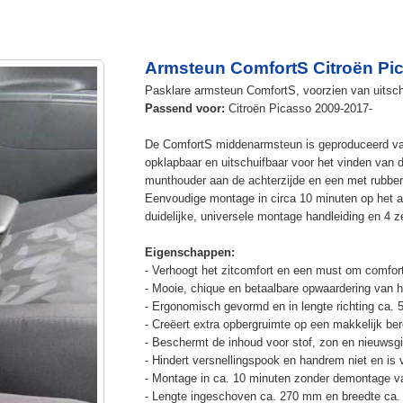
Armsteun ComfortS Citroën Pi
Pasklare armsteun ComfortS, voorzien van uitschu
Passend voor:
Citroën Picasso 2009-2017-
De ComfortS middenarmsteun is geproduceerd v
opklapbaar en uitschuifbaar voor het vinden van 
munthouder aan de achterzijde en een met rubbe
Eenvoudige montage in circa 10 minuten op het a
duidelijke, universele montage handleiding en 4 z
Eigenschappen:
- Verhoogt het zitcomfort en een must om comfort
- Mooie, chique en betaalbare opwaardering van he
- Ergonomisch gevormd en in lengte richting ca. 
- Creëert extra opbergruimte op een makkelijk ber
- Beschermt de inhoud voor stof, zon en nieuwsgi
- Hindert versnellingspook en handrem niet en is v
- Montage in ca. 10 minuten zonder demontage va
- Lengte ingeschoven ca. 270 mm en breedte ca.