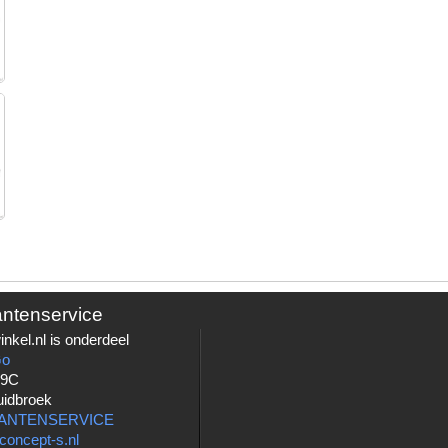
antenservice
nkel.nl is onderdeel
Go
 9C
uidbroek
LANTENSERVICE
concept-s.nl