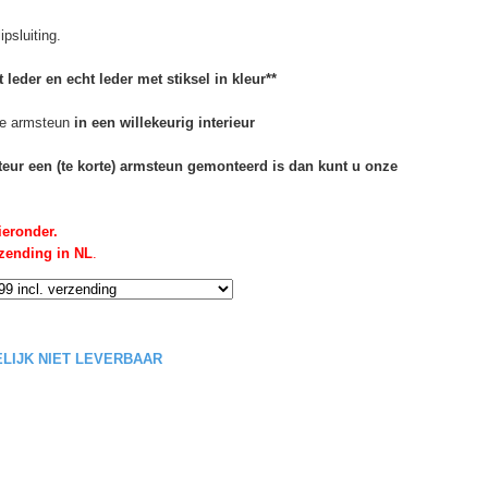
psluiting.
 leder en echt leder met stiksel in kleur**
e armsteun
in een willekeurig interieur
rteur een (te korte) armsteun gemonteerd is dan kunt u onze
ieronder.
rzending in NL
.
DELIJK NIET LEVERBAAR