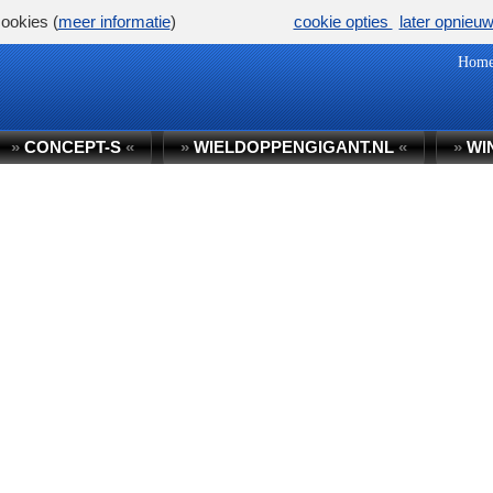
ookies (
meer informatie
)
cookie opties
later opnieu
Hom
»
CONCEPT-S
«
»
WIELDOPPENGIGANT.NL
«
»
WI