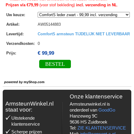
Prijzen v/a €79,99
(voor stof bekleding)
incl. verzending in NL
.
Uw keuze
:
Artikel
:
AW05144883
Levertijd
:
ComfortS armsteun TIJDELIJK NIET LEVERBAAR
Verzendkosten
:
0
€ 99,99
Prijs:
BESTEL
powered by
myShop.com
Onze klantenservice
ArmsteunWinkel.nl
Armsteunwinkel.nl is
staat voor:
onderdeel van
GoodGo
Hanzeweg 9C
Uitstekende
9636 HS Zuidbroek
klantenservice
Tel:
ZIE KLANTENSERVICE
Scherpe prijzen
Mail:
info@concept-s.nl