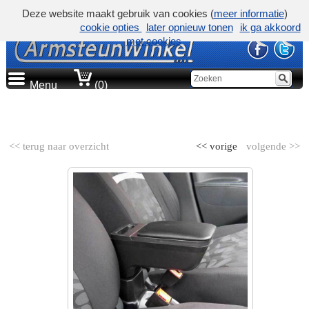
Deze website maakt gebruik van cookies (
meer informatie
)
cookie opties
later opnieuw tonen
ik ga akkoord
met cookies
Menu
(0)
AUTOMERK
<< terug naar overzicht
<< vorige
volgende >>