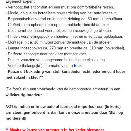
Eigenschappen:
- Verhoogt het zitcomfort en een must om comfortabel te reizen.
- Mooie, chique en betaalbare opwaardering van het auto-interieur.
- Ergonomisch gevormd en in lengte richting ca. 50 mm uitschuifbaar.
- Creëert extra opbergruimte op een makkelijk bereikbare plek.
- Beschermt de inhoud voor stof, zon en nieuwsgierige blikken.
- Hindert versnellingspook en handrem niet en is verticaal opklapbaar.
- Montage in ca. 10 minuten zonder demontage van de stoelen.
- Lengte ingeschoven ca. 270 mm en breedte ca. 110 mm (bovendeel).
- Perfecte zithoogte door pasklare montagevoet.
- Deksel voorzien van aangename bekleding en clipsluiting.
- Verdere (belangrijke) informatie vindt u
hier
.
-
Keuze uit bekleding van stof, kunstleder, echt leder en echt leder
met stiksel in kleur**
(De foto's zijn
een voorbeeld
van de gemonteerde armsteun
in een
willekeurig interieur
NOTE: Indien er in uw auto af fabriek/af importeur een (te korte)
armsteun gemonteerd is dan kunt u onze armsteun daar NIET op
monteren!!!
** Maak uw keuze van armsteun in het kader hieronder.