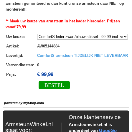
armsteun gemonteerd is dan kunt u onze armsteun daar NIET op
monteren!!!
** Maak uw keuze van armsteun in het kader hieronder. Prijzen
vanaf 79,99
Uw keuze
:
Artikel
:
AW05144884
Levertijd
:
ComfortS armsteun TIJDELIJK NIET LEVERBAAR
Verzendkosten
:
0
€ 99,99
Prijs:
BESTEL
powered by
myShop.com
Onze klantenservice
ArmsteunWinkel.nl
Armsteunwinkel.nl is
staat voor:
onderdeel van
GoodGo