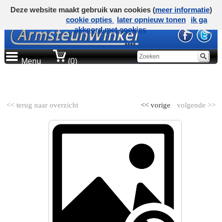
Deze website maakt gebruik van cookies (
meer informatie
)
cookie opties
later opnieuw tonen
ik ga
akkoord met cookies
Menu
(0)
AUTOMERK
<< terug naar overzicht
<< vorige
volgende >>