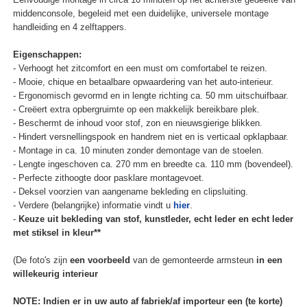
middenconsole, begeleid met een duidelijke, universele montage
handleiding en 4 zelftappers.
Eigenschappen:
- Verhoogt het zitcomfort en een must om comfortabel te reizen.
- Mooie, chique en betaalbare opwaardering van het auto-interieur.
- Ergonomisch gevormd en in lengte richting ca. 50 mm uitschuifbaar.
- Creëert extra opbergruimte op een makkelijk bereikbare plek.
- Beschermt de inhoud voor stof, zon en nieuwsgierige blikken.
- Hindert versnellingspook en handrem niet en is verticaal opklapbaar.
- Montage in ca. 10 minuten zonder demontage van de stoelen.
- Lengte ingeschoven ca. 270 mm en breedte ca. 110 mm (bovendeel).
- Perfecte zithoogte door pasklare montagevoet.
- Deksel voorzien van aangename bekleding en clipsluiting.
- Verdere (belangrijke) informatie vindt u
hier
.
-
Keuze uit bekleding van stof, kunstleder, echt leder en echt leder
met stiksel in kleur**
(De foto's zijn
een voorbeeld
van de gemonteerde armsteun
in een
willekeurig interieur
NOTE: Indien er in uw auto af fabriek/af importeur een (te korte)