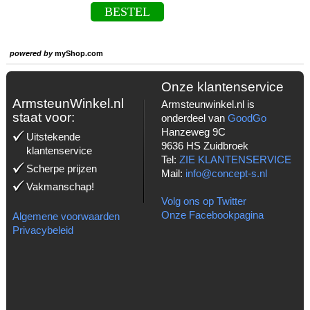
BESTEL
powered by
myShop.com
Onze klantenservice
ArmsteunWinkel.nl
Armsteunwinkel.nl is
staat voor:
onderdeel van
GoodGo
Hanzeweg 9C
Uitstekende
9636 HS Zuidbroek
klantenservice
Tel:
ZIE KLANTENSERVICE
Scherpe prijzen
Mail:
info@concept-s.nl
Vakmanschap!
Volg ons op Twitter
Onze Facebookpagina
Algemene voorwaarden
Privacybeleid