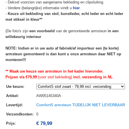
- Deksel voorzien van aangename bekleding en clipsluiting.
- Verdere (belangrijke) informatie vindt u
hier
.
-
Keuze uit bekleding van stof, kunstleder, echt leder en echt leder
met stiksel in kleur**
(De foto's zijn
een voorbeeld
van de gemonteerde armsteun
in een
willekeurig interieur
NOTE: Indien er in uw auto af fabriek/af importeur een (te korte)
armsteun gemonteerd is dan kunt u onze armsteun daar NIET op
monteren!!!
** Maak uw keuze van armsteun in het kader hieronder.
Prijzen v/a €79,99
(voor stof bekleding)
incl. verzending in NL
.
Uw keuze
:
Artikel
:
AW05145340A
Levertijd
:
ComfortS armsteun TIJDELIJK NIET LEVERBAAR
Verzendkosten
:
0
€ 79,99
Prijs: