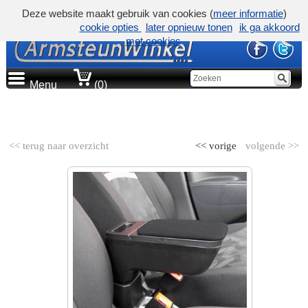
Deze website maakt gebruik van cookies (
meer informatie
)
cookie opties
later opnieuw tonen
ik ga akkoord
met cookies
Menu
(0)
AUTOMERK
<< terug naar overzicht
<< vorige
volgende >>