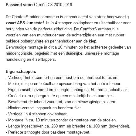
Passend voor:
Citroën C3 2010-2016
De ComfortS middenarmsteun is geproduceerd van sterk hoogwaardig
zwart ABS kunststof
. Is in 4 stappen opklapbaar en uitschuifbaar voor
het vinden van de perfecte zithouding. De ComfortS armsteun is
voorzien van een munthouder aan de achterzijde en een met rubber
beklede opbergruimte en pennenhouder aan de klep.
Eenvoudige montage in circa 10 minuten op het achterste gedeelte van
middenconsole, begeleid met een duidelijke, universele montage
handleiding en 4 zelftappers.
Eigenschappen:
- Verhoogt het zitcomfort en een must om comfortabel te reizen.
- Mooie, chique en betaalbare opwaardering van het auto-interieur.
- Ergonomisch gevormd en in lengte richting ca. 50 mm uitschuifbaar.
- Creëert extra opbergruimte op een makkelijk bereikbare plek.
- Beschermt de inhoud voor stof, zon en nieuwsgierige blikken.
- Hindert versnellingspook en handrem niet
- Verticaal in 4 stappen opklapbaar.
- Montage in ca. 10 minuten zonder demontage van de stoelen.
- Lengte ingeschoven ca. 260 mm en breedte ca. 100 mm (bovendeel).
- Perfecte zithoogte door pasklare montagevoet.