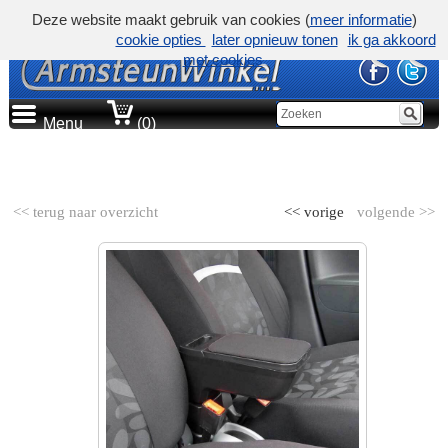
Deze website maakt gebruik van cookies (
meer informatie
)
cookie opties
later opnieuw tonen
ik ga akkoord
met cookies
Menu
(0)
AUTOMERK
<< terug naar overzicht
<< vorige
volgende >>