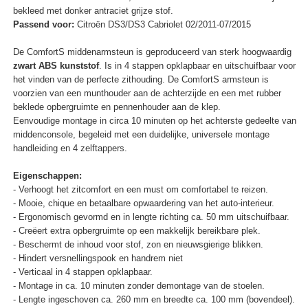
bekleed met donker antraciet grijze stof.
Passend voor:
Citroën DS3/DS3 Cabriolet 02/2011-07/2015
De ComfortS middenarmsteun is geproduceerd van sterk hoogwaardig
zwart ABS kunststof
. Is in 4 stappen opklapbaar en uitschuifbaar voor
het vinden van de perfecte zithouding. De ComfortS armsteun is
voorzien van een munthouder aan de achterzijde en een met rubber
beklede opbergruimte en pennenhouder aan de klep.
Eenvoudige montage in circa 10 minuten op het achterste gedeelte van
middenconsole, begeleid met een duidelijke, universele montage
handleiding en 4 zelftappers.
Eigenschappen:
- Verhoogt het zitcomfort en een must om comfortabel te reizen.
- Mooie, chique en betaalbare opwaardering van het auto-interieur.
- Ergonomisch gevormd en in lengte richting ca. 50 mm uitschuifbaar.
- Creëert extra opbergruimte op een makkelijk bereikbare plek.
- Beschermt de inhoud voor stof, zon en nieuwsgierige blikken.
- Hindert versnellingspook en handrem niet
- Verticaal in 4 stappen opklapbaar.
- Montage in ca. 10 minuten zonder demontage van de stoelen.
- Lengte ingeschoven ca. 260 mm en breedte ca. 100 mm (bovendeel).