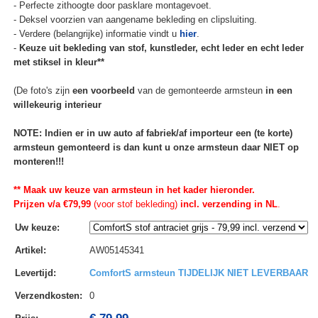
- Perfecte zithoogte door pasklare montagevoet.
- Deksel voorzien van aangename bekleding en clipsluiting.
- Verdere (belangrijke) informatie vindt u
hier
.
-
Keuze uit bekleding van stof, kunstleder, echt leder en echt leder
met stiksel in kleur**
(De foto's zijn
een voorbeeld
van de gemonteerde armsteun
in een
willekeurig interieur
NOTE: Indien er in uw auto af fabriek/af importeur een (te korte)
armsteun gemonteerd is dan kunt u onze armsteun daar NIET op
monteren!!!
** Maak uw keuze van armsteun in het kader hieronder.
Prijzen v/a €79,99
(voor stof bekleding)
incl. verzending in NL
.
Uw keuze
:
Artikel
:
AW05145341
Levertijd
:
ComfortS armsteun TIJDELIJK NIET LEVERBAAR
Verzendkosten
:
0