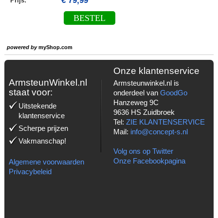
€ 79,99
Prijs:
BESTEL
powered by
myShop.com
Onze klantenservice
ArmsteunWinkel.nl
Armsteunwinkel.nl is
staat voor:
onderdeel van
GoodGo
Hanzeweg 9C
Uitstekende
9636 HS Zuidbroek
klantenservice
Tel:
ZIE KLANTENSERVICE
Scherpe prijzen
Mail:
info@concept-s.nl
Vakmanschap!
Volg ons op Twitter
Onze Facebookpagina
Algemene voorwaarden
Privacybeleid