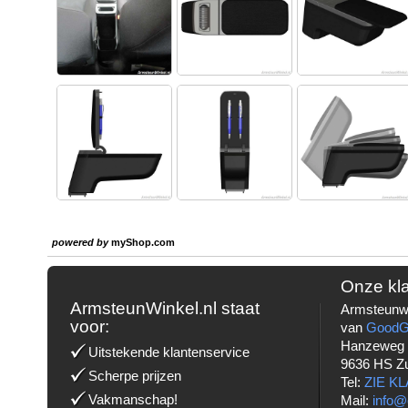
powered by
myShop.com
Onze kl
ArmsteunWinkel.nl staat
Armsteunwi
voor:
van
Good
Hanzeweg
Uitstekende klantenservice
9636 HS Z
Scherpe prijzen
Tel:
ZIE K
Vakmanschap!
Mail:
info@