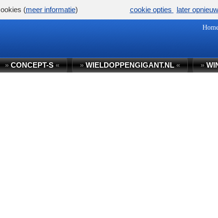
ookies (
meer informatie
)
cookie opties
later opnieu
Hom
»
CONCEPT-S
«
»
WIELDOPPENGIGANT.NL
«
»
WI