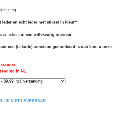
psluiting.
 leder en echt leder met stiksel in kleur**
e armsteun
in een willekeurig interieur
rteur een (te korte) armsteun gemonteerd is dan kunt u onze
ieronder.
rzending in NL
.
DELIJK NIET LEVERBAAR