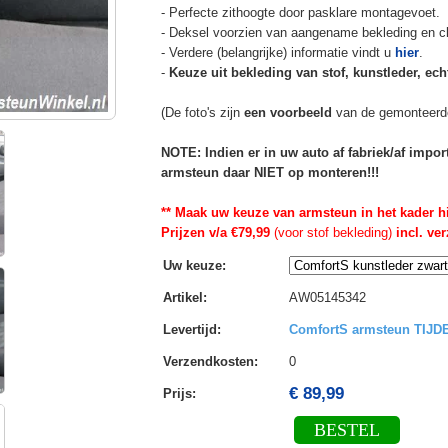
- Perfecte zithoogte door pasklare montagevoet.
- Deksel voorzien van aangename bekleding en cli
- Verdere (belangrijke) informatie vindt u
hier
.
-
Keuze uit bekleding van stof, kunstleder, echt
(De foto's zijn
een voorbeeld
van de gemonteerd
NOTE: Indien er in uw auto af fabriek/af impo
armsteun daar NIET op monteren!!!
** Maak uw keuze van armsteun in het kader h
Prijzen v/a €79,99
(voor stof bekleding)
incl. ve
Uw keuze
:
Artikel
:
AW05145342
Levertijd
:
ComfortS armsteun TIJ
Verzendkosten
:
0
€ 89,99
Prijs:
BESTEL