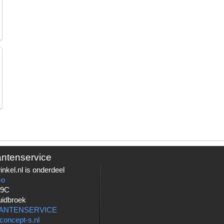
antenservice
nkel.nl is onderdeel
Go
 9C
uidbroek
LANTENSERVICE
concept-s.nl