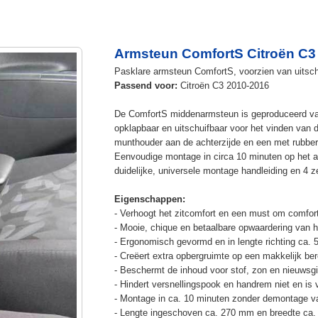
Armsteun ComfortS Citroën C3
Pasklare armsteun ComfortS, voorzien van uitschu
Passend voor:
Citroën C3 2010-2016
De ComfortS middenarmsteun is geproduceerd v
opklapbaar en uitschuifbaar voor het vinden van 
munthouder aan de achterzijde en een met rubbe
Eenvoudige montage in circa 10 minuten op het a
duidelijke, universele montage handleiding en 4 z
Eigenschappen:
- Verhoogt het zitcomfort en een must om comfort
- Mooie, chique en betaalbare opwaardering van he
- Ergonomisch gevormd en in lengte richting ca. 
- Creëert extra opbergruimte op een makkelijk ber
- Beschermt de inhoud voor stof, zon en nieuwsgi
- Hindert versnellingspook en handrem niet en is v
- Montage in ca. 10 minuten zonder demontage va
- Lengte ingeschoven ca. 270 mm en breedte ca.