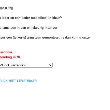
psluiting.
 leder en echt leder met stiksel in kleur**
e armsteun
in een willekeurig interieur
rteur een (te korte) armsteun gemonteerd is dan kunt u onze
ieronder.
rzending in NL
.
DELIJK NIET LEVERBAAR