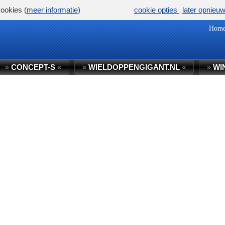
ookies (
meer informatie
)
cookie opties
later opnieu
Hom
»
CONCEPT-S
«
»
WIELDOPPENGIGANT.NL
«
»
WI