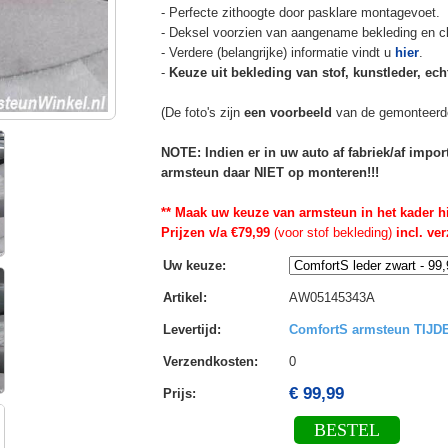
- Perfecte zithoogte door pasklare montagevoet.
- Deksel voorzien van aangename bekleding en cli
- Verdere (belangrijke) informatie vindt u
hier
.
-
Keuze uit bekleding van stof, kunstleder, echt
(De foto's zijn
een voorbeeld
van de gemonteerd
NOTE: Indien er in uw auto af fabriek/af impo
armsteun daar NIET op monteren!!!
** Maak uw keuze van armsteun in het kader h
Prijzen v/a €79,99
(voor stof bekleding)
incl. ve
Uw keuze
:
Artikel
:
AW05145343A
Levertijd
:
ComfortS armsteun TIJ
Verzendkosten
:
0
€ 99,99
Prijs:
BESTEL