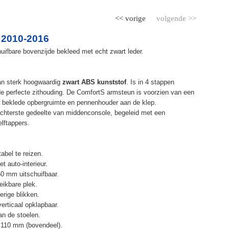
<< vorige
volgende >>
 2010-2016
ifbare bovenzijde bekleed met echt zwart leder.
an sterk hoogwaardig
zwart ABS kunststof
. Is in 4 stappen
de perfecte zithouding. De ComfortS armsteun is voorzien van een
r beklede opbergruimte en pennenhouder aan de klep.
chterste gedeelte van middenconsole, begeleid met een
elftappers.
abel te reizen.
t auto-interieur.
50 mm uitschuifbaar.
eikbare plek.
erige blikken.
erticaal opklapbaar.
n de stoelen.
 110 mm (bovendeel).