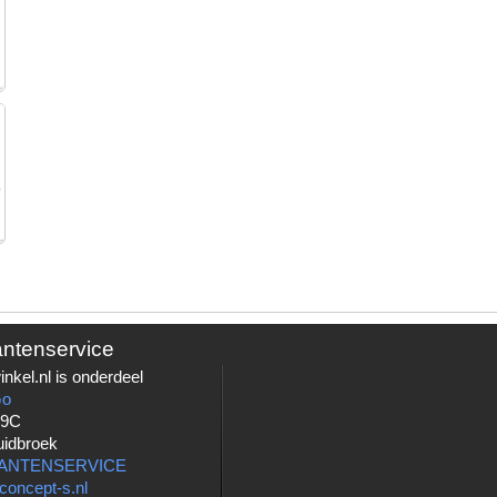
antenservice
nkel.nl is onderdeel
Go
 9C
uidbroek
LANTENSERVICE
concept-s.nl