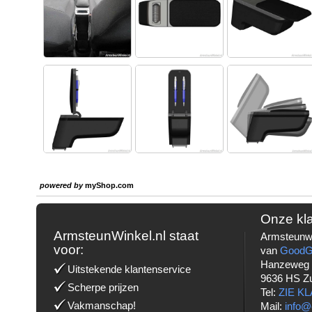
powered by
myShop.com
Onze kl
ArmsteunWinkel.nl staat
Armsteunwi
voor:
van
Good
Hanzeweg
Uitstekende klantenservice
9636 HS Z
Scherpe prijzen
Tel:
ZIE K
Vakmanschap!
Mail:
info@