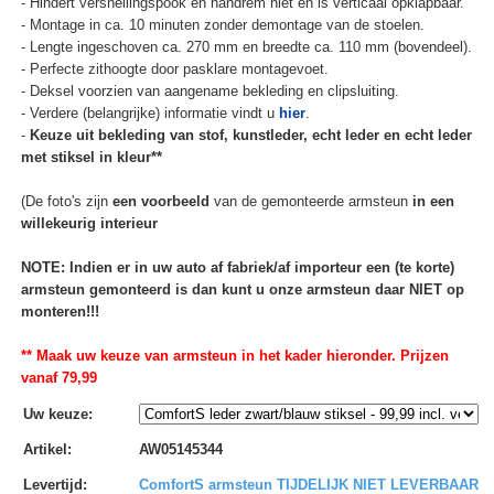
- Hindert versnellingspook en handrem niet en is verticaal opklapbaar.
- Montage in ca. 10 minuten zonder demontage van de stoelen.
- Lengte ingeschoven ca. 270 mm en breedte ca. 110 mm (bovendeel).
- Perfecte zithoogte door pasklare montagevoet.
- Deksel voorzien van aangename bekleding en clipsluiting.
- Verdere (belangrijke) informatie vindt u
hier
.
-
Keuze uit bekleding van stof, kunstleder, echt leder en echt leder
met stiksel in kleur**
(De foto's zijn
een voorbeeld
van de gemonteerde armsteun
in een
willekeurig interieur
NOTE: Indien er in uw auto af fabriek/af importeur een (te korte)
armsteun gemonteerd is dan kunt u onze armsteun daar NIET op
monteren!!!
** Maak uw keuze van armsteun in het kader hieronder. Prijzen
vanaf 79,99
Uw keuze
:
Artikel
:
AW05145344
Levertijd
:
ComfortS armsteun TIJDELIJK NIET LEVERBAAR