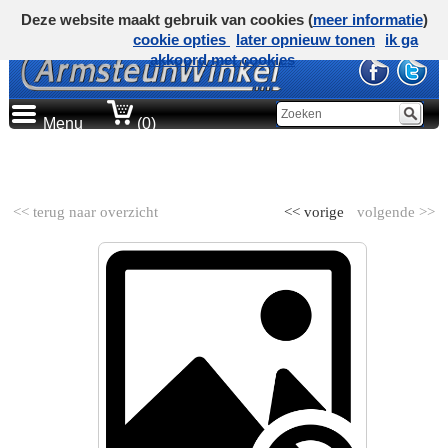
Deze website maakt gebruik van cookies (
meer informatie
)
cookie opties
later opnieuw tonen
ik ga
akkoord met cookies
Menu
(0)
AUTOMERK
<< terug naar overzicht
<< vorige
volgende >>