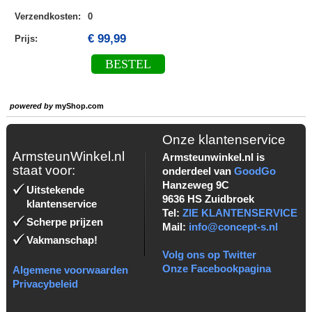
Verzendkosten
:
0
€ 99,99
Prijs:
BESTEL
powered by
myShop.com
Onze klantenservice
ArmsteunWinkel.nl
Armsteunwinkel.nl is
staat voor:
onderdeel van
GoodGo
Hanzeweg 9C
Uitstekende
9636 HS Zuidbroek
klantenservice
Tel:
ZIE KLANTENSERVICE
Scherpe prijzen
Mail:
info@concept-s.nl
Vakmanschap!
Volg ons op Twitter
Onze Facebookpagina
Algemene voorwaarden
Privacybeleid