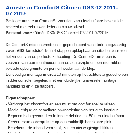
Armsteun ComfortS Citroën DS3 02.2011-
07.2015
Pasklare armsteun ComfortS, voorzien van uitschuifbare bovenzijde
bekleed met echt zwart leder en blauw stiksel.
Passend voor:
Citroën DS3/DS3 Cabriolet 02/2011-07/2015
De ComfortS middenarmsteun is geproduceerd van sterk hoogwaardig
zwart ABS kunststof
. Is in 4 stappen opklapbaar en uitschuifbaar voor
het vinden van de perfecte zithouding. De ComfortS armsteun is
voorzien van een munthouder aan de achterzijde en een met rubber
beklede opbergruimte en pennenhouder aan de klep.
Eenvoudige montage in circa 10 minuten op het achterste gedeelte van
middenconsole, begeleid met een duidelijke, universele montage
handleiding en 4 zelftappers.
Eigenschappen:
- Verhoogt het zitcomfort en een must om comfortabel te reizen.
- Mooie, chique en betaalbare opwaardering van het auto-interieur.
- Ergonomisch gevormd en in lengte richting ca. 50 mm uitschuifbaar.
- Creëert extra opbergruimte op een makkelijk bereikbare plek.
- Beschermt de inhoud voor stof, zon en nieuwsgierige blikken.