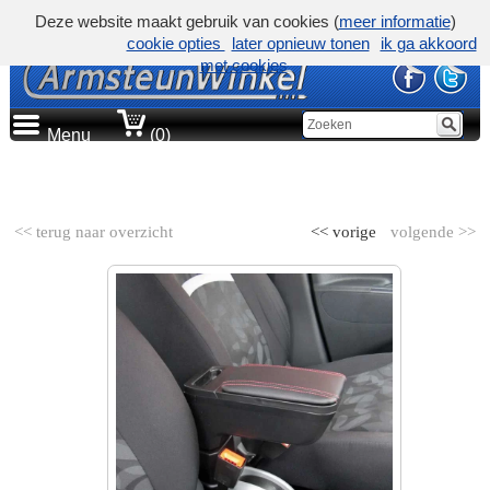
Deze website maakt gebruik van cookies (
meer informatie
)
cookie opties
later opnieuw tonen
ik ga akkoord
met cookies
Menu
(0)
AUTOMERK
<< terug naar overzicht
<< vorige
volgende >>