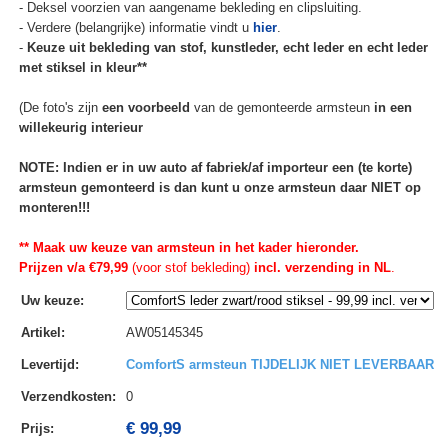
- Deksel voorzien van aangename bekleding en clipsluiting.
- Verdere (belangrijke) informatie vindt u
hier
.
-
Keuze uit bekleding van stof, kunstleder, echt leder en echt leder
met stiksel in kleur**
(De foto's zijn
een voorbeeld
van de gemonteerde armsteun
in een
willekeurig interieur
NOTE: Indien er in uw auto af fabriek/af importeur een (te korte)
armsteun gemonteerd is dan kunt u onze armsteun daar NIET op
monteren!!!
** Maak uw keuze van armsteun in het kader hieronder.
Prijzen v/a €79,99
(voor stof bekleding)
incl. verzending in NL
.
Uw keuze
:
Artikel
:
AW05145345
Levertijd
:
ComfortS armsteun TIJDELIJK NIET LEVERBAAR
Verzendkosten
:
0
€ 99,99
Prijs: