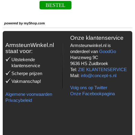
BESTEL
powered by
myShop.com
Onze klantenservice
ArmsteunWinkel.nl
Armsteunwinkel.nl is
staat voor:
onderdeel van
GoodGo
Hanzeweg 9C
Uitstekende
9636 HS Zuidbroek
klantenservice
Tel:
ZIE KLANTENSERVICE
Scherpe prijzen
Mail:
info@concept-s.nl
Vakmanschap!
Volg ons op Twitter
Onze Facebookpagina
Algemene voorwaarden
Privacybeleid