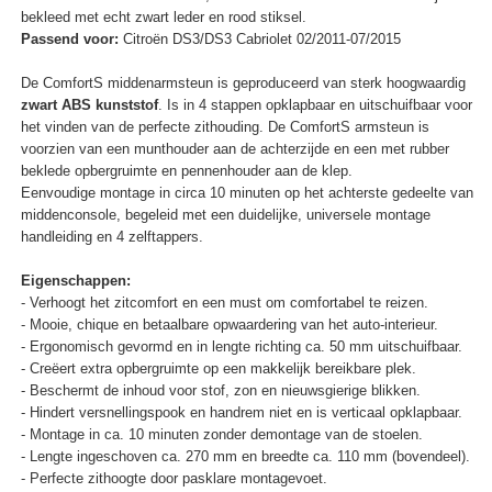
bekleed met echt zwart leder en rood stiksel.
Passend voor:
Citroën DS3/DS3 Cabriolet 02/2011-07/2015
De ComfortS middenarmsteun is geproduceerd van sterk hoogwaardig
zwart ABS kunststof
. Is in 4 stappen opklapbaar en uitschuifbaar voor
het vinden van de perfecte zithouding. De ComfortS armsteun is
voorzien van een munthouder aan de achterzijde en een met rubber
beklede opbergruimte en pennenhouder aan de klep.
Eenvoudige montage in circa 10 minuten op het achterste gedeelte van
middenconsole, begeleid met een duidelijke, universele montage
handleiding en 4 zelftappers.
Eigenschappen:
- Verhoogt het zitcomfort en een must om comfortabel te reizen.
- Mooie, chique en betaalbare opwaardering van het auto-interieur.
- Ergonomisch gevormd en in lengte richting ca. 50 mm uitschuifbaar.
- Creëert extra opbergruimte op een makkelijk bereikbare plek.
- Beschermt de inhoud voor stof, zon en nieuwsgierige blikken.
- Hindert versnellingspook en handrem niet en is verticaal opklapbaar.
- Montage in ca. 10 minuten zonder demontage van de stoelen.
- Lengte ingeschoven ca. 270 mm en breedte ca. 110 mm (bovendeel).
- Perfecte zithoogte door pasklare montagevoet.