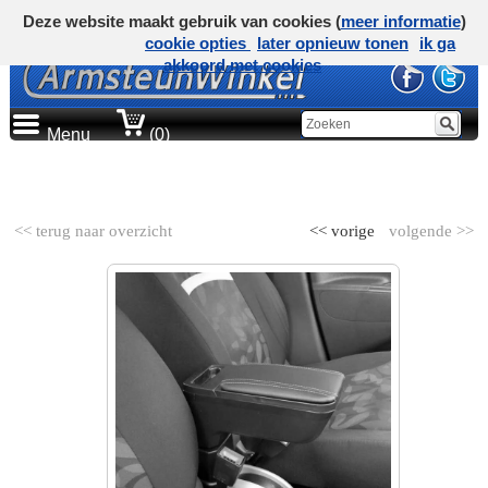
Deze website maakt gebruik van cookies (
meer informatie
)
cookie opties
later opnieuw tonen
ik ga
akkoord met cookies
Menu
(0)
AUTOMERK
<< terug naar overzicht
<< vorige
volgende >>