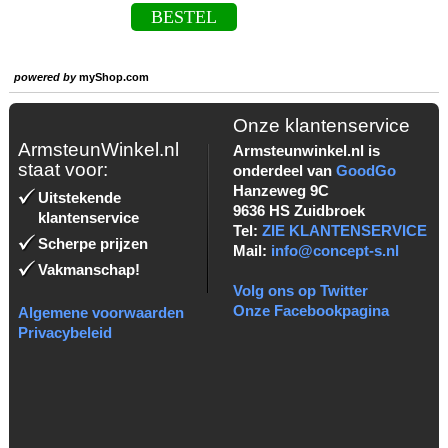
BESTEL
powered by
myShop.com
Onze klantenservice
ArmsteunWinkel.nl
Armsteunwinkel.nl is
staat voor:
onderdeel van
GoodGo
Hanzeweg 9C
Uitstekende
9636 HS Zuidbroek
klantenservice
Tel:
ZIE KLANTENSERVICE
Scherpe prijzen
Mail:
info@concept-s.nl
Vakmanschap!
Volg ons op Twitter
Onze Facebookpagina
Algemene voorwaarden
Privacybeleid