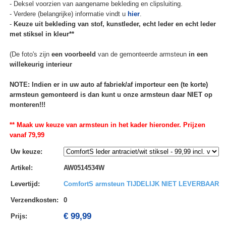
- Deksel voorzien van aangename bekleding en clipsluiting.
- Verdere (belangrijke) informatie vindt u
hier
.
-
Keuze uit bekleding van stof, kunstleder, echt leder en echt leder
met stiksel in kleur**
(De foto's zijn
een voorbeeld
van de gemonteerde armsteun
in een
willekeurig interieur
NOTE: Indien er in uw auto af fabriek/af importeur een (te korte)
armsteun gemonteerd is dan kunt u onze armsteun daar NIET op
monteren!!!
** Maak uw keuze van armsteun in het kader hieronder. Prijzen
vanaf 79,99
Uw keuze
:
Artikel
:
AW0514534W
Levertijd
:
ComfortS armsteun TIJDELIJK NIET LEVERBAAR
Verzendkosten
:
0
€ 99,99
Prijs: