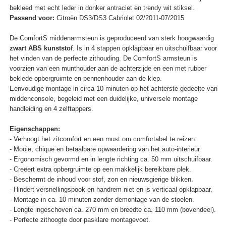
bekleed met echt leder in donker antraciet en trendy wit stiksel.
Passend voor:
Citroën DS3/DS3 Cabriolet 02/2011-07/2015
De ComfortS middenarmsteun is geproduceerd van sterk hoogwaardig
zwart ABS kunststof
. Is in 4 stappen opklapbaar en uitschuifbaar voor
het vinden van de perfecte zithouding. De ComfortS armsteun is
voorzien van een munthouder aan de achterzijde en een met rubber
beklede opbergruimte en pennenhouder aan de klep.
Eenvoudige montage in circa 10 minuten op het achterste gedeelte van
middenconsole, begeleid met een duidelijke, universele montage
handleiding en 4 zelftappers.
Eigenschappen:
- Verhoogt het zitcomfort en een must om comfortabel te reizen.
- Mooie, chique en betaalbare opwaardering van het auto-interieur.
- Ergonomisch gevormd en in lengte richting ca. 50 mm uitschuifbaar.
- Creëert extra opbergruimte op een makkelijk bereikbare plek.
- Beschermt de inhoud voor stof, zon en nieuwsgierige blikken.
- Hindert versnellingspook en handrem niet en is verticaal opklapbaar.
- Montage in ca. 10 minuten zonder demontage van de stoelen.
- Lengte ingeschoven ca. 270 mm en breedte ca. 110 mm (bovendeel).
- Perfecte zithoogte door pasklare montagevoet.