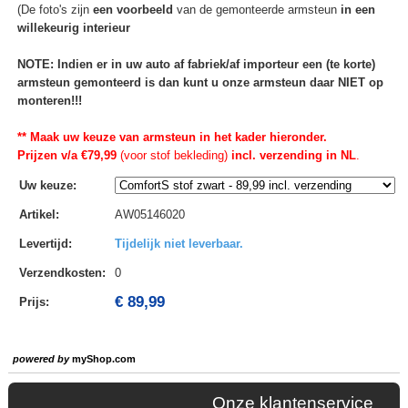
(De foto's zijn
een voorbeeld
van de gemonteerde armsteun
in een
willekeurig interieur
NOTE: Indien er in uw auto af fabriek/af importeur een (te korte)
armsteun gemonteerd is dan kunt u onze armsteun daar NIET op
monteren!!!
** Maak uw keuze van armsteun in het kader hieronder.
Prijzen v/a €79,99
(voor stof bekleding)
incl. verzending in NL
.
Uw keuze
:
Artikel
:
AW05146020
Levertijd
:
Tijdelijk niet leverbaar.
Verzendkosten
:
0
€ 89,99
Prijs:
powered by
myShop.com
Onze klantenservice