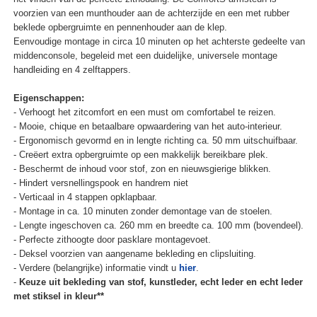
voorzien van een munthouder aan de achterzijde en een met rubber
beklede opbergruimte en pennenhouder aan de klep.
Eenvoudige montage in circa 10 minuten op het achterste gedeelte van
middenconsole, begeleid met een duidelijke, universele montage
handleiding en 4 zelftappers.
Eigenschappen:
- Verhoogt het zitcomfort en een must om comfortabel te reizen.
- Mooie, chique en betaalbare opwaardering van het auto-interieur.
- Ergonomisch gevormd en in lengte richting ca. 50 mm uitschuifbaar.
- Creëert extra opbergruimte op een makkelijk bereikbare plek.
- Beschermt de inhoud voor stof, zon en nieuwsgierige blikken.
- Hindert versnellingspook en handrem niet
- Verticaal in 4 stappen opklapbaar.
- Montage in ca. 10 minuten zonder demontage van de stoelen.
- Lengte ingeschoven ca. 260 mm en breedte ca. 100 mm (bovendeel).
- Perfecte zithoogte door pasklare montagevoet.
- Deksel voorzien van aangename bekleding en clipsluiting.
- Verdere (belangrijke) informatie vindt u
hier
.
-
Keuze uit bekleding van stof, kunstleder, echt leder en echt leder
met stiksel in kleur**