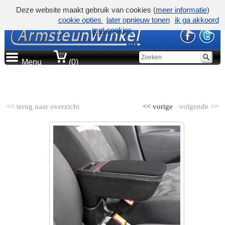
Deze website maakt gebruik van cookies (
meer informatie
)
cookie opties
later opnieuw tonen
ik ga akkoord
met cookies
Menu
(0)
AUTOMERK
<< terug naar overzicht
<< vorige
volgende >>