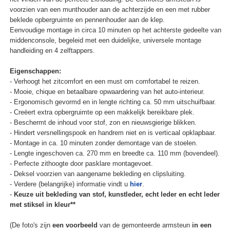
voorzien van een munthouder aan de achterzijde en een met rubber
beklede opbergruimte en pennenhouder aan de klep.
Eenvoudige montage in circa 10 minuten op het achterste gedeelte van
middenconsole, begeleid met een duidelijke, universele montage
handleiding en 4 zelftappers.
Eigenschappen:
- Verhoogt het zitcomfort en een must om comfortabel te reizen.
- Mooie, chique en betaalbare opwaardering van het auto-interieur.
- Ergonomisch gevormd en in lengte richting ca. 50 mm uitschuifbaar.
- Creëert extra opbergruimte op een makkelijk bereikbare plek.
- Beschermt de inhoud voor stof, zon en nieuwsgierige blikken.
- Hindert versnellingspook en handrem niet en is verticaal opklapbaar.
- Montage in ca. 10 minuten zonder demontage van de stoelen.
- Lengte ingeschoven ca. 270 mm en breedte ca. 110 mm (bovendeel).
- Perfecte zithoogte door pasklare montagevoet.
- Deksel voorzien van aangename bekleding en clipsluiting.
- Verdere (belangrijke) informatie vindt u
hier
.
-
Keuze uit bekleding van stof, kunstleder, echt leder en echt leder
met stiksel in kleur**
(De foto's zijn
een voorbeeld
van de gemonteerde armsteun
in een