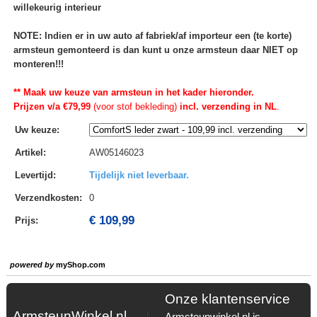
willekeurig interieur
NOTE: Indien er in uw auto af fabriek/af importeur een (te korte)
armsteun gemonteerd is dan kunt u onze armsteun daar NIET op
monteren!!!
** Maak uw keuze van armsteun in het kader hieronder.
Prijzen v/a €79,99
(voor stof bekleding)
incl. verzending in NL
.
Uw keuze
:
Artikel
:
AW05146023
Levertijd
:
Tijdelijk niet leverbaar.
Verzendkosten
:
0
€ 109,99
Prijs:
powered by
myShop.com
Onze klantenservice
ArmsteunWinkel.nl
Armsteunwinkel.nl is