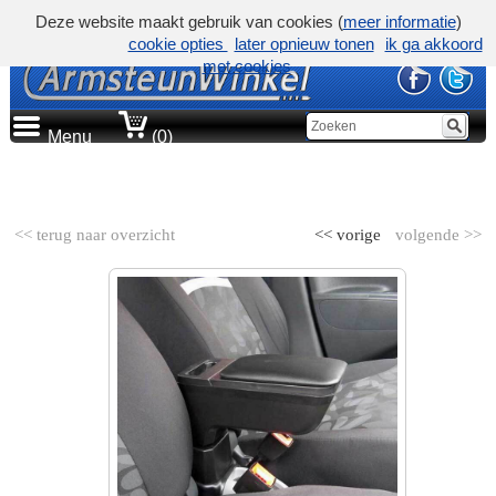
Deze website maakt gebruik van cookies (
meer informatie
)
cookie opties
later opnieuw tonen
ik ga akkoord
met cookies
Menu
(0)
AUTOMERK
<< terug naar overzicht
<< vorige
volgende >>