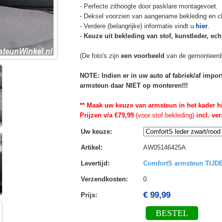
- Perfecte zithoogte door pasklare montagevoet.
- Deksel voorzien van aangename bekleding en cli
- Verdere (belangrijke) informatie vindt u
hier
.
-
Keuze uit bekleding van stof, kunstleder, echt
(De foto's zijn
een voorbeeld
van de gemonteerd
NOTE: Indien er in uw auto af fabriek/af impo
armsteun daar NIET op monteren!!!
** Maak uw keuze van armsteun in het kader h
Prijzen v/a €79,99
(voor stof bekleding)
incl. ve
Uw keuze
:
Artikel
:
AW05146425A
Levertijd
:
ComfortS armsteun TIJ
Verzendkosten
:
0
€ 99,99
Prijs:
BESTEL