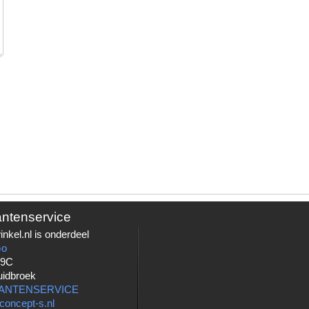
antenservice
nkel.nl is onderdeel
Go
 9C
uidbroek
LANTENSERVICE
concept-s.nl