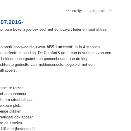
<< vorige
volgende >>
07.2016-
ifbare bovenzijde bekleed met echt zwart leder en rood stiksel.
an sterk hoogwaardig
zwart ABS kunststof
. Is in 4 stappen
de perfecte zithouding. De ComfortS armsteun is voorzien van een
r beklede opbergruimte en pennenhouder aan de klep.
chterste gedeelte van middenconsole, begeleid met een
elftappers.
abel te reizen.
t auto-interieur.
50 mm uitschuifbaar.
eikbare plek.
erige blikken.
erticaal opklapbaar.
n de stoelen.
 110 mm (bovendeel).