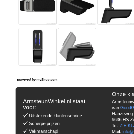
powered by
myShop.com
Onze kl
ArmsteunWinkel.nl staat
Armsteunwi
voor:
van
Good
Hanzeweg
Uitstekende klantenservice
9636 HS Z
Scherpe prijzen
Tel:
ZIE K
Vakmanschap!
Mail:
info@