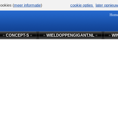
ookies (
meer informatie
)
cookie opties
later opnieu
Hom
»
CONCEPT-S
«
»
WIELDOPPENGIGANT.NL
«
»
WI