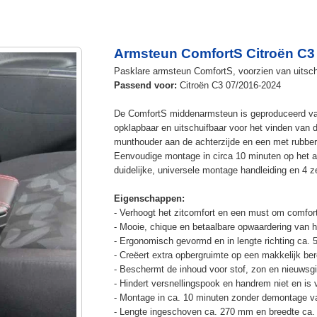
Armsteun ComfortS Citroën C3 
Pasklare armsteun ComfortS, voorzien van uitschu
Passend voor:
Citroën C3 07/2016-2024
De ComfortS middenarmsteun is geproduceerd v
opklapbaar en uitschuifbaar voor het vinden van 
munthouder aan de achterzijde en een met rubbe
Eenvoudige montage in circa 10 minuten op het a
duidelijke, universele montage handleiding en 4 z
Eigenschappen:
- Verhoogt het zitcomfort en een must om comfort
- Mooie, chique en betaalbare opwaardering van he
- Ergonomisch gevormd en in lengte richting ca. 
- Creëert extra opbergruimte op een makkelijk ber
- Beschermt de inhoud voor stof, zon en nieuwsgi
- Hindert versnellingspook en handrem niet en is v
- Montage in ca. 10 minuten zonder demontage va
- Lengte ingeschoven ca. 270 mm en breedte ca.