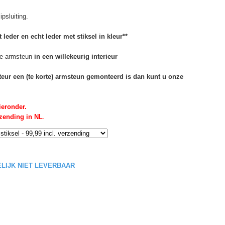
psluiting.
 leder en echt leder met stiksel in kleur**
e armsteun
in een willekeurig interieur
rteur een (te korte) armsteun gemonteerd is dan kunt u onze
ieronder.
rzending in NL
.
DELIJK NIET LEVERBAAR